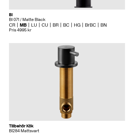
Bi
BI 071 / Matte Black
CR
MB
LU
CU
BR
BC
HG
BrBC
BN
Pris 4995 kr
Tillbehör Kök
BI284 Mattsvart