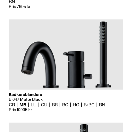
BN
Pris 7695 kr
Badkarsblandare
BI047 Matte Black
CR
MB
LU
CU
BR
BC
HG
BrBC
BN
Pris 10995 kr