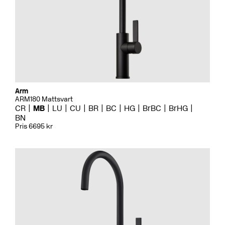
Arm
ARM180 Mattsvart
CR
MB
LU
CU
BR
BC
HG
BrBC
BrHG
BN
Pris 6695 kr