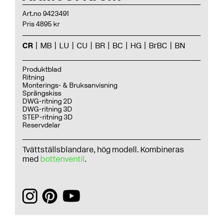
Art.no 9423491
Pris 4895 kr
CR
MB
LU
CU
BR
BC
HG
BrBC
BN
Produktblad
Ritning
Monterings- & Bruksanvisning
Sprängskiss
DWG-ritning 2D
DWG-ritning 3D
STEP-ritning 3D
Reservdelar
Tvättställsblandare, hög modell. Kombineras
med
bottenventil
.