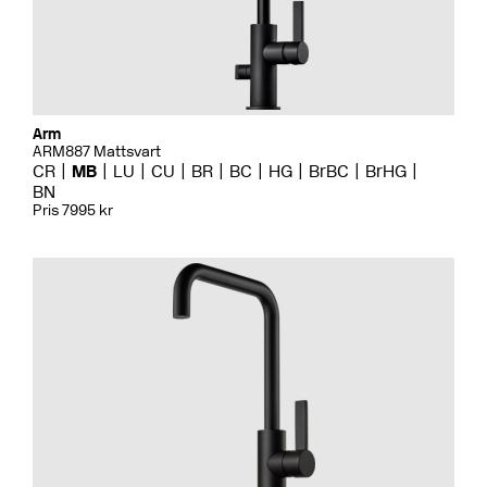
Arm
ARM887 Mattsvart
CR
MB
LU
CU
BR
BC
HG
BrBC
BrHG
BN
Pris 7995 kr