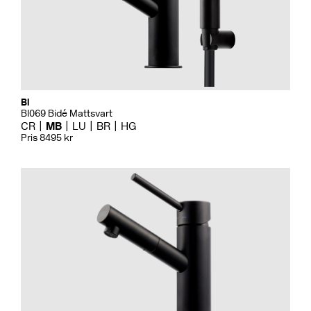
Bi
BI069 Bidé Mattsvart
CR
MB
LU
BR
HG
Pris 8495 kr