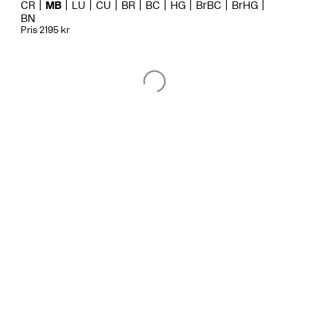
CR
MB
LU
CU
BR
BC
HG
BrBC
BrHG
BN
Pris 2195 kr
Tvättställsblandare
BOX008 Mattsvart
CR
MB
LU
CU
BR
BC
HG
BrBC
BN
Pris 11495 kr