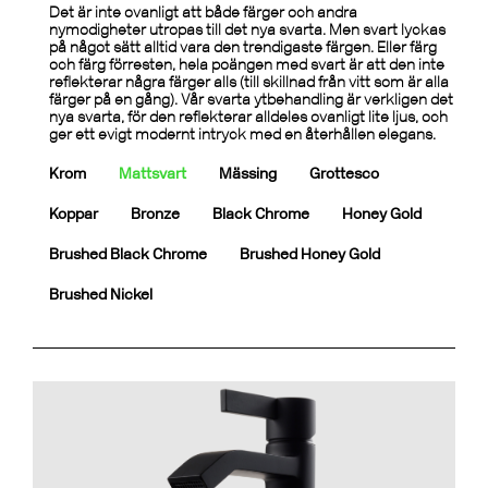
Det är inte ovanligt att både färger och andra
nymodigheter utropas till det nya svarta. Men svart lyckas
på något sätt alltid vara den trendigaste färgen. Eller färg
och färg förresten, hela poängen med svart är att den inte
reflekterar några färger alls (till skillnad från vitt som är alla
färger på en gång). Vår svarta ytbehandling är verkligen det
nya svarta, för den reflekterar alldeles ovanligt lite ljus, och
ger ett evigt modernt intryck med en återhållen elegans.
Krom
Mattsvart
Mässing
Grottesco
Koppar
Bronze
Black Chrome
Honey Gold
Brushed Black Chrome
Brushed Honey Gold
Brushed Nickel