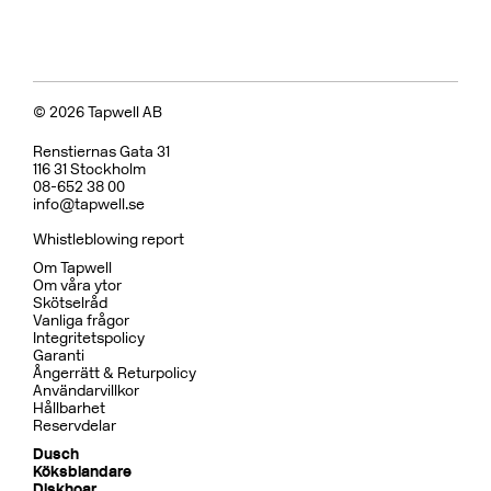
Badkarsblandare
BOX026 Mattsvart
CR
MB
LU
CU
BR
BC
HG
BrBC
BN
Pris 15995 kr