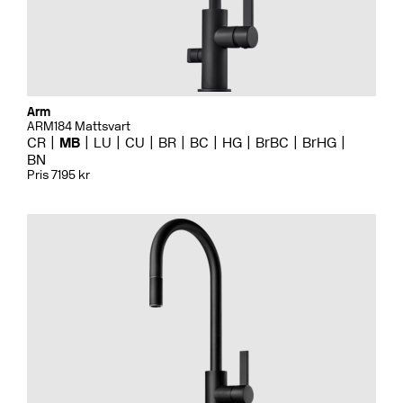
Arm
ARM184 Mattsvart
CR
MB
LU
CU
BR
BC
HG
BrBC
BrHG
BN
Pris 7195 kr