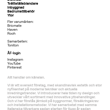
Tillbehör Inbyggnad
BOX300/300 Mattsvart
CR
MB
LU
CU
BR
BC
HG
BrBC
BN
Pris 4995 kr