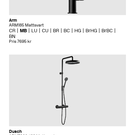
Arm
ARM185 Mattsvart
CR
MB
LU
CU
BR
BC
HG
BrHG
BrBC
BN
Pris 7695 kr
Dusch