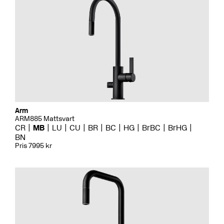
Arm
ARM885 Mattsvart
CR
MB
LU
CU
BR
BC
HG
BrBC
BrHG
BN
Pris 7995 kr