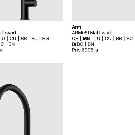
Arm
ttsvart
ARM081 Mattsvart
LU
CU
BR
BC
HG
CR
MB
LU
CU
BR
BC
BC
BN
BrBC
BN
kr
Pris 6995 kr