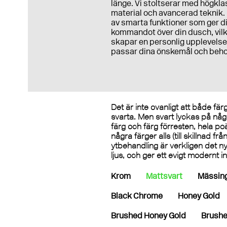
länge. Vi stoltserar med högkla
material och avancerad teknik. 
av smarta funktioner som ger d
kommandot över din dusch, vil
skapar en personlig upplevels
passar dina önskemål och beho
Det är inte ovanligt att både fä
svarta. Men svart lyckas på något
färg och färg förresten, hela po
några färger alls (till skillnad fr
ytbehandling är verkligen det nya
ljus, och ger ett evigt modernt 
Krom
Mattsvart
Mässin
Black Chrome
Honey Gold
Brushed Honey Gold
Brushe