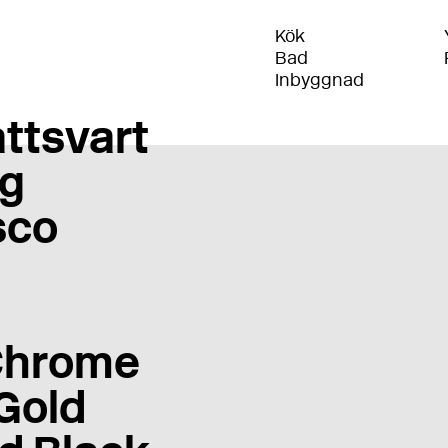
Kök
Bad
Inbyggnad
ttsvart
g
sco
Chrome
Gold