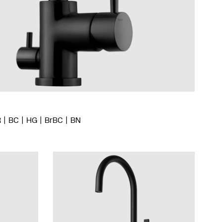
R
BC
HG
BrBC
BN