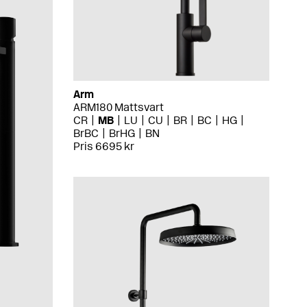
Arm
ARM180 Mattsvart
CR
MB
LU
CU
BR
BC
HG
BrBC
BrHG
BN
Pris 6695 kr