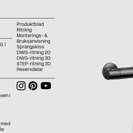
Produktblad
Ritning
Monterings- &
Bruksanvisning
G
Sprängskiss
DWG-ritning 2D
DWG-ritning 3D
STEP-ritning 3D
Reservdelar
h
ven i
e med
la