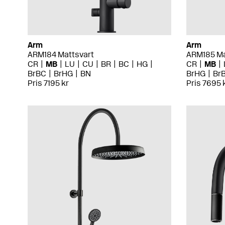
Arm
Arm
ARM184 Mattsvart
ARM185 Ma
CR
MB
LU
CU
BR
BC
HG
CR
MB
BrBC
BrHG
BN
BrHG
Br
Pris 7195 kr
Pris 7695 