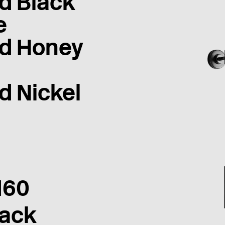
d Black
e
d Honey
d Nickel
160
lack