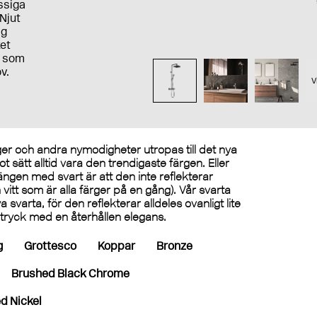
ssiga
Njut
ig
ket
e som
v.
V
rger och andra nymodigheter utropas till det nya
 sätt alltid vara den trendigaste färgen. Eller
ängen med svart är att den inte reflekterar
ån vitt som är alla färger på en gång). Vår svarta
 svarta, för den reflekterar alldeles ovanligt lite
intryck med en återhållen elegans.
g
Grottesco
Koppar
Bronze
Brushed Black Chrome
d Nickel