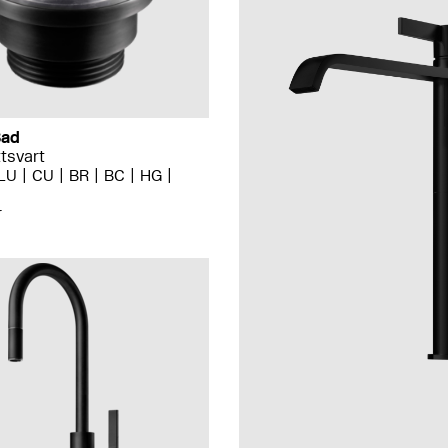
Bad
tsvart
LU
CU
BR
BC
HG
r