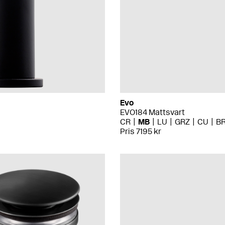
Evo
EVO184 Mattsvart
CR
MB
LU
GRZ
CU
B
Pris 7195 kr