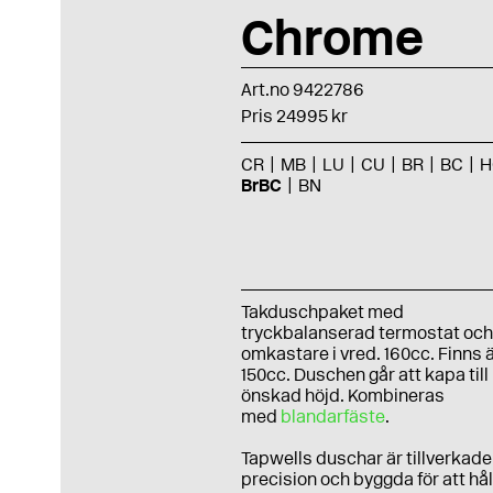
Chrome
Art.no 9422786
Pris 24995 kr
CR
MB
LU
CU
BR
BC
H
BrBC
BN
Takduschpaket med
tryckbalanserad termostat oc
omkastare i vred. 160cc. Finns ä
150cc. Duschen går att kapa till
önskad höjd. Kombineras
med
blandarfäste
.
Tapwells duschar är tillverkad
precision och byggda för att hål