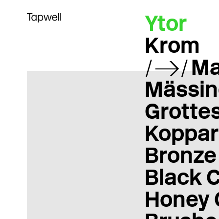
Ytor
Krom
Ma
Mässin
Grotte
Koppar
Bronze
Black 
Honey 