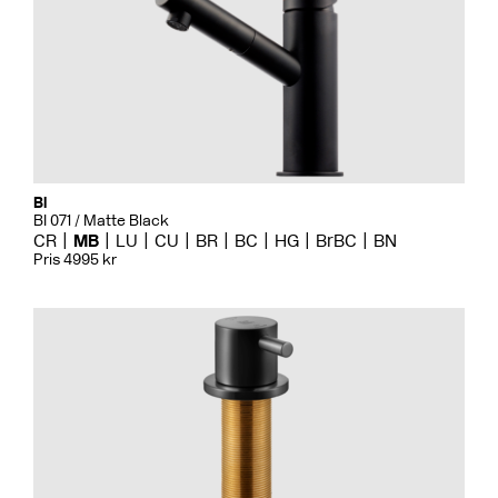
Bi
BI 071 / Matte Black
CR
MB
LU
CU
BR
BC
HG
BrBC
BN
Pris 4995 kr