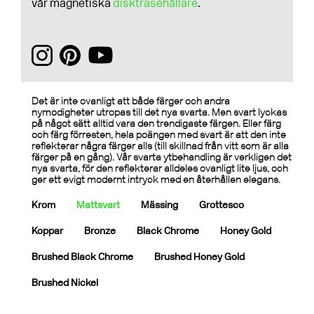
vår magnetiska
disktrasehållare
.
Det är inte ovanligt att både färger och andra
nymodigheter utropas till det nya svarta. Men svart lyckas
på något sätt alltid vara den trendigaste färgen. Eller färg
och färg förresten, hela poängen med svart är att den inte
reflekterar några färger alls (till skillnad från vitt som är alla
färger på en gång). Vår svarta ytbehandling är verkligen det
nya svarta, för den reflekterar alldeles ovanligt lite ljus, och
ger ett evigt modernt intryck med en återhållen elegans.
Krom
Mattsvart
Mässing
Grottesco
Koppar
Bronze
Black Chrome
Honey Gold
Brushed Black Chrome
Brushed Honey Gold
Brushed Nickel