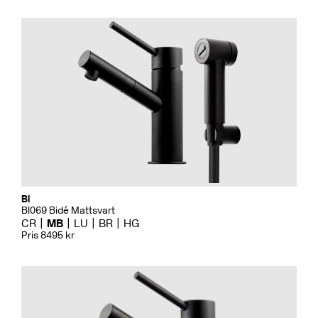
Bi
BI069 Bidé Mattsvart
CR
MB
LU
BR
HG
Pris 8495 kr