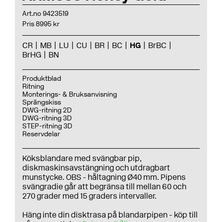
Art.no 9423519
Pris 8995 kr
CR
MB
LU
CU
BR
BC
HG
BrBC
BrHG
BN
Produktblad
Ritning
Monterings- & Bruksanvisning
Sprängskiss
DWG-ritning 2D
DWG-ritning 3D
STEP-ritning 3D
Reservdelar
Köksblandare med svängbar pip,
diskmaskinsavstängning och utdragbart
munstycke. OBS - håltagning Ø40 mm. Pipens
svängradie går att begränsa till mellan 60 och
270 grader med 15 graders intervaller.
Häng inte din disktrasa på blandarpipen - köp till