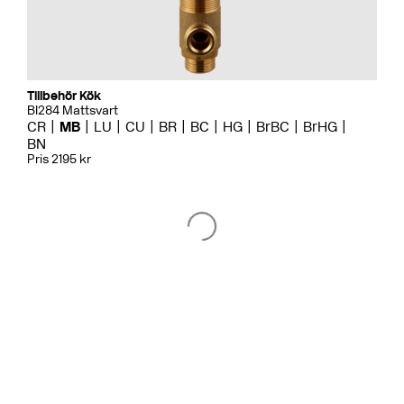
Tillbehör Kök
BI284 Mattsvart
CR
MB
LU
CU
BR
BC
HG
BrBC
BrHG
BN
Pris 2195 kr