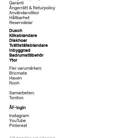
Pris 15995 kr
Tillbehör Inbyggnad
BOX300/300 Mattsvart
CR
MB
LU
CU
BR
BC
HG
BrBC
BN
Pris 4995 kr