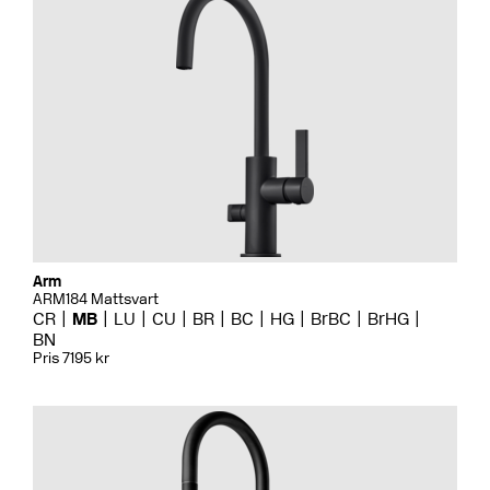
Arm
ARM184 Mattsvart
CR
MB
LU
CU
BR
BC
HG
BrBC
BrHG
BN
Pris 7195 kr