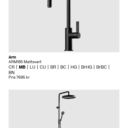
Arm
ARM185 Mattsvart
CR
MB
LU
CU
BR
BC
HG
BrHG
BrBC
BN
Pris 7695 kr