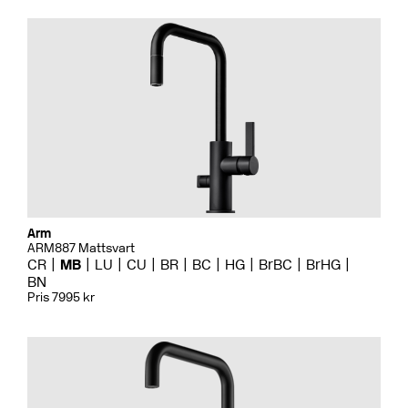
Arm
ARM887 Mattsvart
CR
MB
LU
CU
BR
BC
HG
BrBC
BrHG
BN
Pris 7995 kr