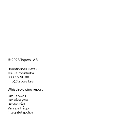
Tvättställsblandare
BOX008 Mattsvart
CR
MB
LU
CU
BR
BC
HG
BrBC
BN
Pris 11495 kr
Badkarsblandare
BOX026 Mattsvart
CR
MB
LU
CU
BR
BC
HG
BrBC
BN