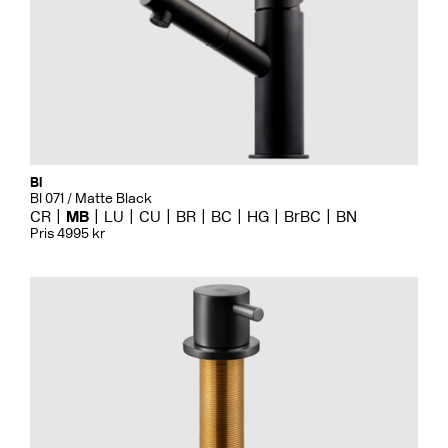
Bi
BI 071 / Matte Black
CR
MB
LU
CU
BR
BC
HG
BrBC
BN
Pris 4995 kr