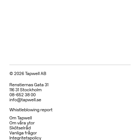
Tvättställsblandare
BOX008 Mattsvart
CR
MB
LU
CU
BR
BC
HG
BrBC
BN
Pris 11495 kr
Badkarsblandare
BOX026 Mattsvart
CR
MB
LU
CU
BR
BC
HG
BrBC
BN