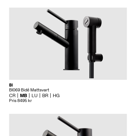
Bi
BI069 Bidé Mattsvart
CR
MB
LU
BR
HG
Pris 8495 kr