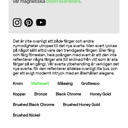
vår magnetiska
disktrasehållare
.
Det är inte ovanligt att både färger och andra
nymodigheter utropas till det nya svarta. Men svart lyckas
på något sätt alltid vara den trendigaste färgen. Eller färg
och färg förresten, hela poängen med svart är att den inte
reflekterar några färger alls (till skillnad från vitt som är alla
färger på en gång). Vår svarta ytbehandling är verkligen det
nya svarta, för den reflekterar alldeles ovanligt lite ljus, och
ger ett evigt modernt intryck med en återhållen elegans.
Krom
Mattsvart
Mässing
Grottesco
Koppar
Bronze
Black Chrome
Honey Gold
Brushed Black Chrome
Brushed Honey Gold
Brushed Nickel