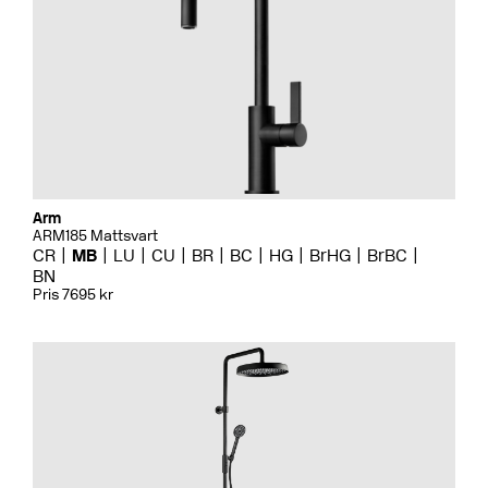
Arm
ARM185 Mattsvart
CR
MB
LU
CU
BR
BC
HG
BrHG
BrBC
BN
Pris 7695 kr