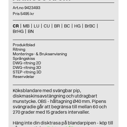
Art.no 9423493
Pris 5495 kr
CR
MB
LU
CU
BR
BC
HG
BrBC
BrHG
BN
Produktblad
Ritning
Monterings- & Bruksanvisning
Sprängskiss
DWG-ritning 2D
DWG-ritning 3D
STEP-ritning 3D
Reservdelar
Köksblandare med svängbar pip,
diskmaskinsavstängning och utdragbart
munstycke. OBS - håltagning Ø40 mm. Pipens
svängradie går att begränsa till mellan 60 och
270 grader med 15 graders intervaller.
Häng inte din disktrasa på blandarpipen - köp till