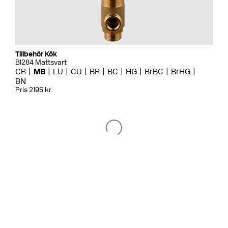
Tillbehör Kök
BI284 Mattsvart
CR
MB
LU
CU
BR
BC
HG
BrBC
BrHG
BN
Pris 2195 kr