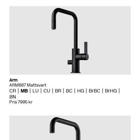
Arm
ARM887 Mattsvart
CR
MB
LU
CU
BR
BC
HG
BrBC
BrHG
BN
Pris 7995 kr