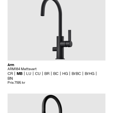
Arm
ARM184 Mattsvart
CR
MB
LU
CU
BR
BC
HG
BrBC
BrHG
BN
Pris 7195 kr