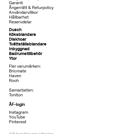
Pris 15995 kr
Tillbehör Inbyggnad
BOX300/300 Mattsvart
CR
MB
LU
CU
BR
BC
HG
BrBC
BN
Pris 4995 kr