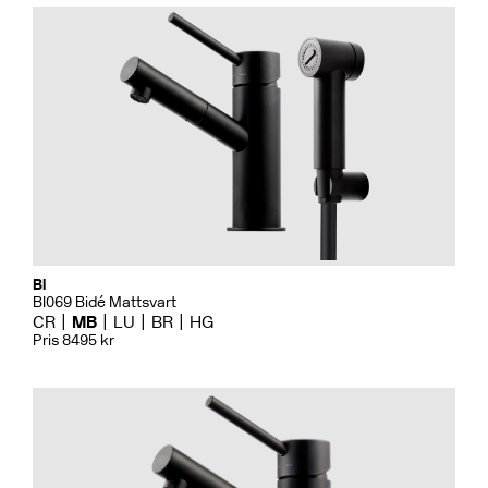
Bi
BI069 Bidé Mattsvart
CR
MB
LU
BR
HG
Pris 8495 kr