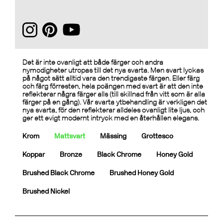
Det är inte ovanligt att både färger och andra
nymodigheter utropas till det nya svarta. Men svart lyckas
på något sätt alltid vara den trendigaste färgen. Eller färg
och färg förresten, hela poängen med svart är att den inte
reflekterar några färger alls (till skillnad från vitt som är alla
färger på en gång). Vår svarta ytbehandling är verkligen det
nya svarta, för den reflekterar alldeles ovanligt lite ljus, och
ger ett evigt modernt intryck med en återhållen elegans.
Krom
Mattsvart
Mässing
Grottesco
Koppar
Bronze
Black Chrome
Honey Gold
Brushed Black Chrome
Brushed Honey Gold
Brushed Nickel