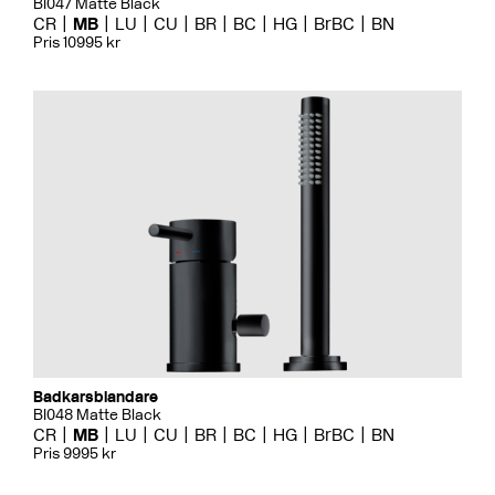
BI047 Matte Black
CR
MB
LU
CU
BR
BC
HG
BrBC
BN
Pris 10995 kr
Badkarsblandare
BI048 Matte Black
CR
MB
LU
CU
BR
BC
HG
BrBC
BN
Pris 9995 kr