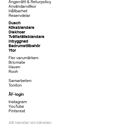
Tillbehör Inbyggnad
BOX300/300 Mattsvart
CR
MB
LU
CU
BR
BC
HG
BrBC
BN
Pris 4995 kr