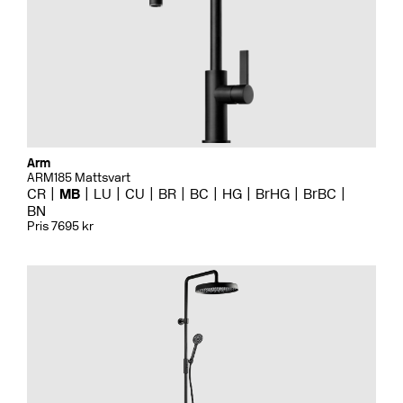
Arm
ARM185 Mattsvart
CR
MB
LU
CU
BR
BC
HG
BrHG
BrBC
BN
Pris 7695 kr