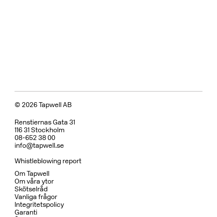
Tvättställsblandare
BOX008 Mattsvart
CR
MB
LU
CU
BR
BC
HG
BrBC
BN
Pris 11495 kr
Badkarsblandare
BOX026 Mattsvart
CR
MB
LU
CU
BR
BC
HG
BrBC
BN
Pris 15995 kr