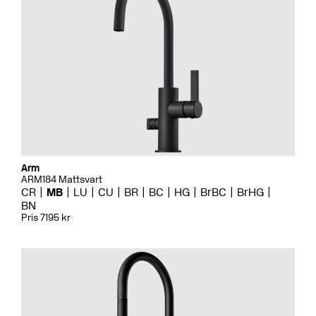
Arm
ARM184 Mattsvart
CR
MB
LU
CU
BR
BC
HG
BrBC
BrHG
BN
Pris 7195 kr