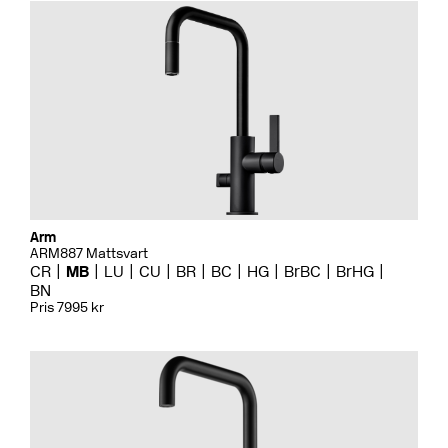
Arm
ARM887 Mattsvart
CR
MB
LU
CU
BR
BC
HG
BrBC
BrHG
BN
Pris 7995 kr