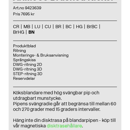
Art.no 9423639
Pris 7695 kr
CR
MB
LU
CU
BR
BC
HG
BrBC
BrHG
BN
Produktblad
Ritning
Monterings- & Bruksanvisning
Sprängskiss
DWG-ritning 2D
DWG-ritning 3D
STEP-ritning 3D
Reservdelar
Köksblandare med hög svängbar pip och
utdragbart munstycke.
Pipens svängradie går att begränsa till mellan 60
och 270 grader med 15 graders intervaller.
Häng inte din disktrasa på blandarpipen - köp till
vår magnetiska
disktrasehållare
.