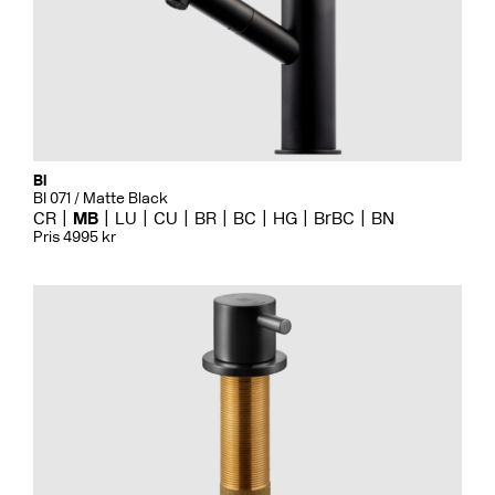
Bi
BI 071 / Matte Black
CR
MB
LU
CU
BR
BC
HG
BrBC
BN
Pris 4995 kr