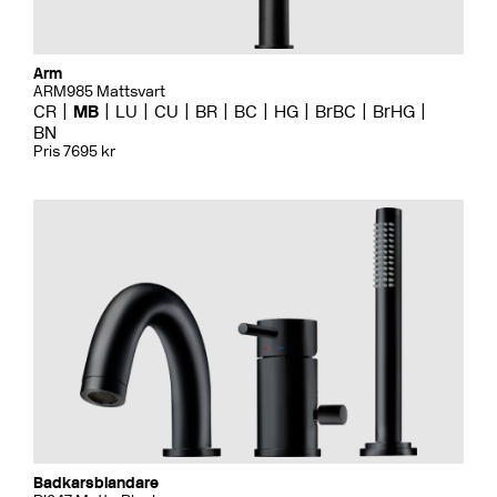
Arm
ARM985 Mattsvart
CR
MB
LU
CU
BR
BC
HG
BrBC
BrHG
BN
Pris 7695 kr
Badkarsblandare