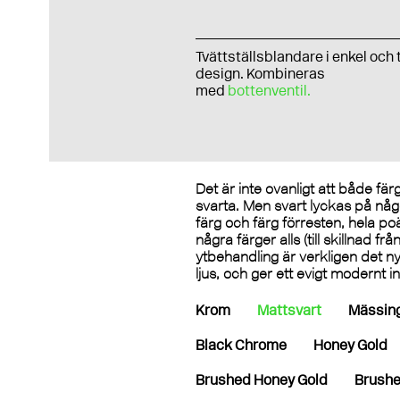
Tvättställsblandare i enkel och 
design. Kombineras
med
bottenventil.
Det är inte ovanligt att både fä
svarta. Men svart lyckas på något
färg och färg förresten, hela po
några färger alls (till skillnad fr
ytbehandling är verkligen det nya
ljus, och ger ett evigt modernt 
Krom
Mattsvart
Mässin
Black Chrome
Honey Gold
Brushed Honey Gold
Brushe