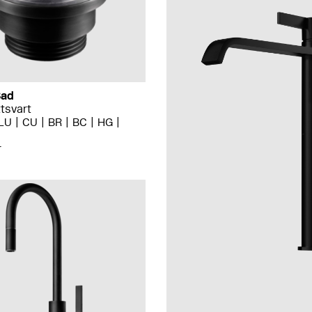
Bad
tsvart
LU
CU
BR
BC
HG
r