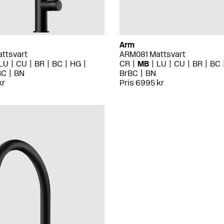
Arm
ttsvart
ARM081 Mattsvart
LU
CU
BR
BC
HG
CR
MB
LU
CU
BR
BC
BC
BN
BrBC
BN
kr
Pris 6995 kr