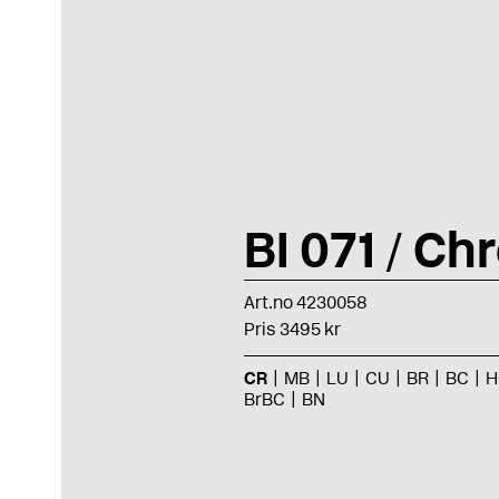
BI 071 / C
Art.no 4230058
Pris 3495 kr
CR
MB
LU
CU
BR
BC
H
BrBC
BN