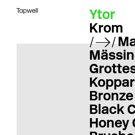
Ytor
Krom
Ma
Mässin
Grotte
Koppar
Bronze
Black 
Honey 