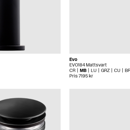
Evo
EVO184 Mattsvart
CR
MB
LU
GRZ
CU
B
Pris 7195 kr