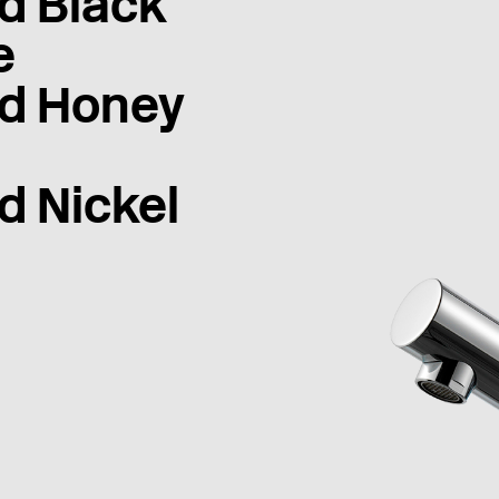
d Black
e
d Honey
d Nickel