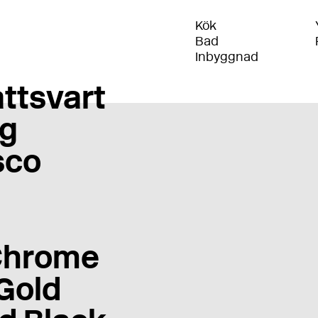
Kök
Bad
Inbyggnad
ttsvart
g
sco
Chrome
Gold