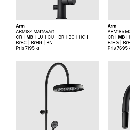
Arm
Arm
ARM184 Mattsvart
ARM185 Ma
CR
MB
LU
CU
BR
BC
HG
CR
MB
BrBC
BrHG
BN
BrHG
Br
Pris 7195 kr
Pris 7695 