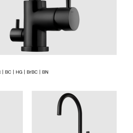
R
BC
HG
BrBC
BN