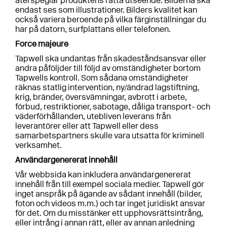
återspeglar produktens rätta utseende. Bilderna ska
endast ses som illustrationer. Bilders kvalitet kan
också variera beroende på vilka färginställningar du
har på datorn, surfplattans eller telefonen.
Force majeure
Tapwell ska undantas från skadeståndsansvar eller
andra påföljder till följd av omständigheter bortom
Tapwells kontroll. Som sådana omständigheter
räknas statlig intervention, ny/ändrad lagstiftning,
krig, bränder, översvämningar, avbrott i arbete,
förbud, restriktioner, sabotage, dåliga transport- och
väderförhållanden, utebliven leverans från
leverantörer eller att Tapwell eller dess
samarbetspartners skulle vara utsatta för kriminell
verksamhet.
Användargenererat innehåll
Vår webbsida kan inkludera användargenererat
innehåll från till exempel sociala medier. Tapwell gör
inget anspråk på ägande av sådant innehåll (bilder,
foton och videos m.m.) och tar inget juridiskt ansvar
för det. Om du misstänker ett upphovsrättsintrång,
eller intrång i annan rätt, eller av annan anledning