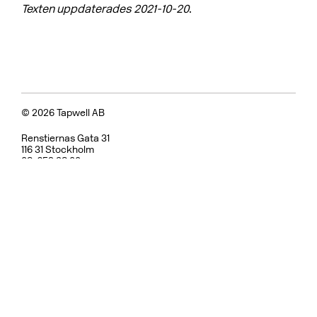
Texten uppdaterades 2021-10-20
.
© 2026 Tapwell AB
Renstiernas Gata 31
116 31 Stockholm
08-652 38 00
info@tapwell.se
Whistleblowing report
Om Tapwell
Om våra ytor
Skötselråd
Vanliga frågor
Integritetspolicy
Garanti
Ångerrätt & Returpolicy
Användarvillkor
Hållbarhet
Reservdelar