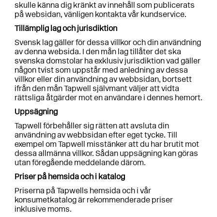
skulle känna dig kränkt av innehåll som publicerats
på websidan, vänligen kontakta vår kundservice.
Tillämplig lag och jurisdiktion
Svensk lag gäller för dessa villkor och din användning
av denna websida. I den mån lag tillåter det ska
svenska domstolar ha exklusiv jurisdiktion vad gäller
någon tvist som uppstår med anledning av dessa
villkor eller din användning av webbsidan, bortsett
ifrån den mån Tapwell självmant väljer att vidta
rättsliga åtgärder mot en användare i dennes hemort.
Uppsägning
Tapwell förbehåller sig rätten att avsluta din
användning av webbsidan efter eget tycke. Till
exempel om Tapwell misstänker att du har brutit mot
dessa allmänna villkor. Sådan uppsägning kan göras
utan föregående meddelande därom.
Priser på hemsida och i katalog
Priserna på Tapwells hemsida och i vår
konsumetkatalog är rekommenderade priser
inklusive moms.