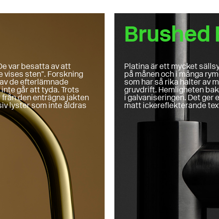
Brushed 
e var besatta av att
Platina är ett mycket säll
e vises sten”. Forskning
på månen och i många rymd
 av de efterlämnade
som har så rika halter av m
inte går att tyda. Trots
gruvdrift. Hemligheten bak
 från den enträgna jakten
i galvaniseringen. Det ge
iv lyster som inte åldras
matt ickereflekterande tex