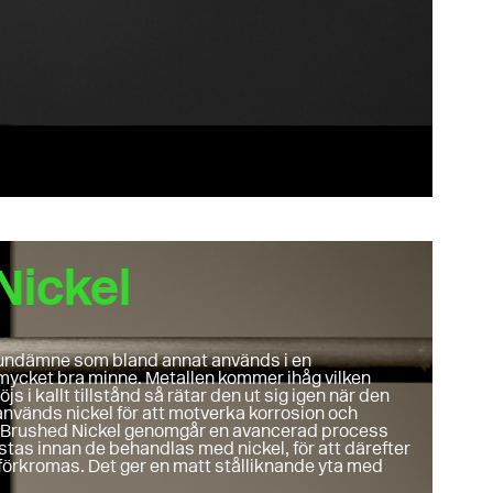
Nickel
rundämne som bland annat används i en
 mycket bra minne. Metallen kommer ihåg vilken
s i kallt tillstånd så rätar den ut sig igen när den
 används nickel för att motverka korrosion och
 i Brushed Nickel genomgår en avancerad process
tas innan de behandlas med nickel, för att därefter
 förkromas. Det ger en matt stålliknande yta med