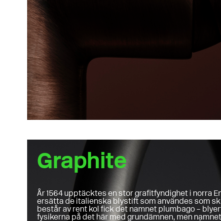
Graphite
År 1564 upptäcktes en stor grafitfyndighet i norra 
ersätta de italienska blystift som användes som skr
består av rent kol fick det namnet plumbago – blye
fysikerna på det här med grundämnen, men namnet h