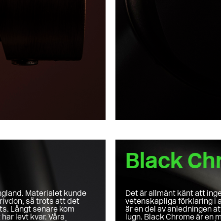
Black C
England. Materialet kunde
Det är allmänt känt att ing
ivdon, så trots att det
vetenskapliga förklaring i 
rts. Långt senare kom
är en del av anledningen at
ar levt kvar. Våra
lugn. Black Chrome är en m