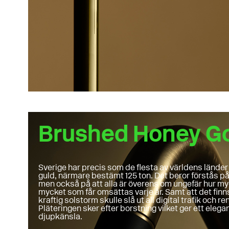
Brushed Honey G
Sverige har precis som de flesta av världens länder 
guld, närmare bestämt 125 ton. Det beror förstås på 
men också på att alla är överens om ungefär hur myc
mycket som får omsättas varje år. Samt att det finns
kraftig solstorm skulle slå ut all digital trafik och r
Pläteringen sker efter borstning vilket ger ett eleg
djupkänsla.