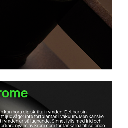
hrome
en kan höra dig skrika i rymden. Det har sin
att ljudvågor inte fortplantas i vakuum. Men kanske
t rymden är så lugnande. Sinnet fylls med frid och
örkare nyans av krom som för tankarna till science