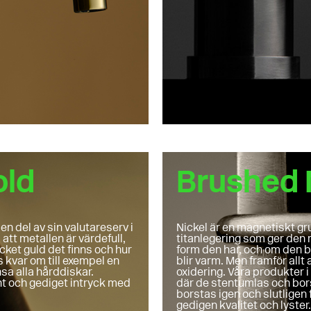
old
Brushed 
en del av sin valutareserv i
Nickel är en magnetiskt g
att metallen är värdefull,
titanlegering som ger den
ket guld det finns och hur
form den har, och om den böj
 kvar om till exempel en
blir varm. Men framför allt
ensa alla hårddiskar.
oxidering. Våra produkter
ant och gediget intryck med
där de stentumlas och bors
borstas igen och slutligen
gedigen kvalitet och lyster.