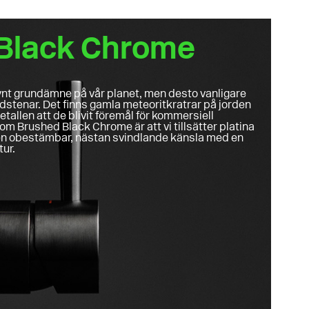
Black Chrome
synt grundämne på vår planet, men desto vanligare
stenar. Det finns gamla meteoritkratrar på jorden
etallen att de blivit föremål för kommersiell
om Brushed Black Chrome är att vi tillsätter platina
r en obestämbar, nästan svindlande känsla med en
tur.