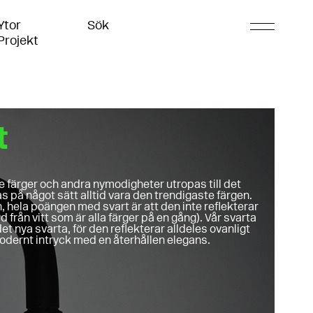
Ytor
Sök
Projekt
t
de färger och andra nymodigheter utropas till det
s på något sätt alltid vara den trendigaste färgen.
en, hela poängen med svart är att den inte reflekterar
nad från vitt som är alla färger på en gång). Vår svarta
et nya svarta, för den reflekterar alldeles ovanligt
t modernt intryck med en återhållen elegans.