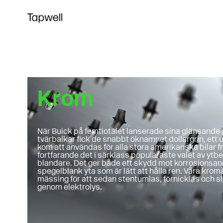
Krom
När Buick på femtiotalet lanserade sina glänsande g
tvärbalkar fick de snabbt öknamnet dollargrin, et
kom att användas för alla stora amerikanska bilar f
fortfarande det i särklass populäraste valet av yt
blandare. Det ger både ett skydd mot korrosionsa
spegelblank yta som är lätt att hålla ren. Våra krom
mässing för att sedan stentumlas, förnicklas och sl
genom elektrolys.