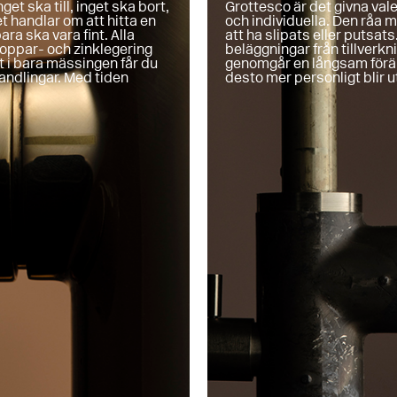
get ska till, inget ska bort,
Grottesco är det givna vale
t handlar om att hitta en
och individuella. Den råa
ara ska vara fint. Alla
att ha slipats eller putsat
koppar- och zinklegering
beläggningar från tillverkn
 i bara mässingen får du
genomgår en långsam förän
handlingar. Med tiden
desto mer personligt blir 