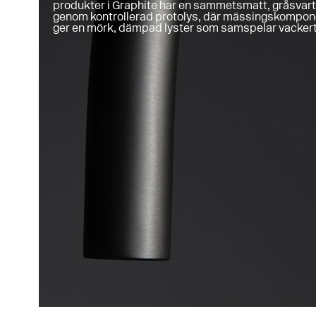
produkter i Graphite har en sammetsmatt, gråsvar
genom kontrollerad protolys, där mässingskompone
ger en mörk, dämpad lyster som samspelar vackert