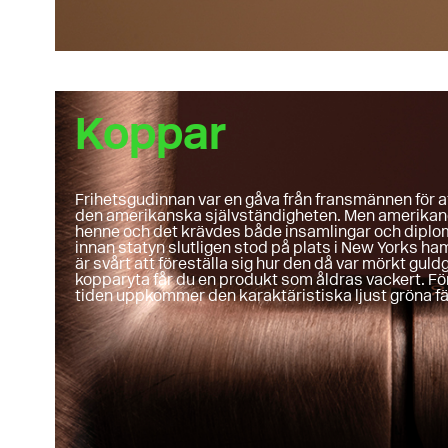
Koppar
Frihetsgudinnan var en gåva från fransmännen för a
den amerikanska självständigheten. Men amerikanern
henne och det krävdes både insamlingar och diplo
innan statyn slutligen stod på plats i New Yorks h
är svårt att föreställa sig hur den då var mörkt gu
kopparyta får du en produkt som åldras vackert. F
tiden uppkommer den karaktäristiska ljust gröna f