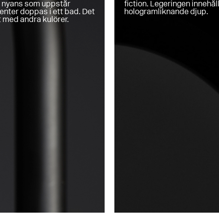
t nyans som uppstår
fiction. Legeringen innehål
nter doppas i ett bad. Det
hologramliknande djup.
 med andra kulörer.