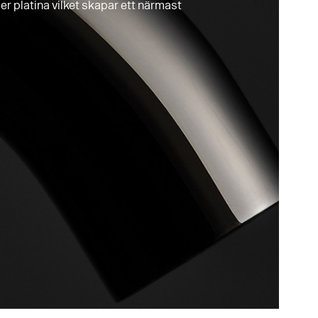
ler platina vilket skapar ett närmast