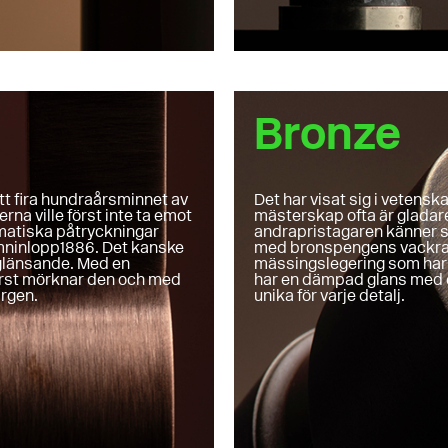
Bronze
tt fira hundraårsminnet av
Det har visat sig i vetensk
a ville först inte ta emot
mästerskap ofta är gladare
matiska påtryckningar
andrapristagaren känner si
amninlopp1886. Det kanske
med bronspengens vackra r
ldglänsande. Med en
mässingslegering som har d
örst mörknar den och med
har en dämpad glans med e
ärgen.
unika för varje detalj.