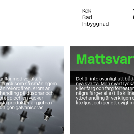
Kök
Bad
Inbyggnad
Mattsvar
rillar med vertikala
Det är inte ovanligt att bå
t uttryck som så småningom
nya svarta. Men svart lycka
rån rekordåren. Krom är
Eller färg och färg förrest
behandling på duschar och
några färger alls (till skill
ngrepp och en vacker
ytbehandling är verkligen d
ade produkter är gjutna i
lite ljus, och ger ett evig
utligen galvaniseras