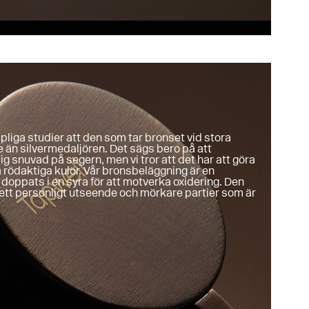
apliga studier att den som tar bronset vid stora
 än silvermedaljören. Det sägs bero på att
g snuvad på segern, men vi tror att det har att göra
ödaktiga kulör. Vår bronsbeläggning är en
oppats i en syra för att motverka oxidering. Den
tt personligt utseende och mörkare partier som är