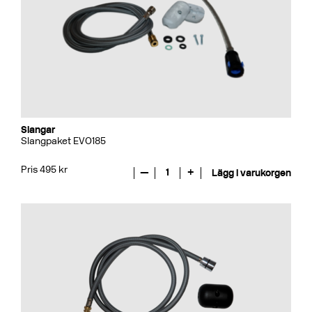
Slangar
Slangpaket EVO185
Pris 495 kr
—
1
+
Lägg i varukorgen