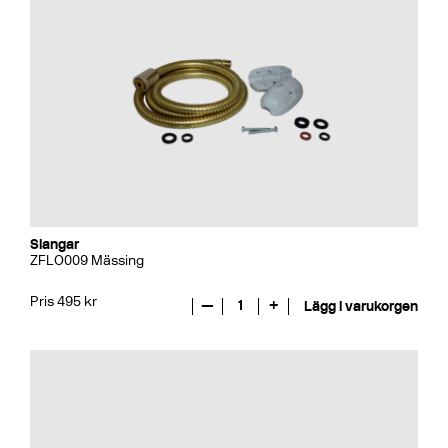
Slangar
ZFLO009 Mässing
Pris 495 kr
—
1
+
Lägg i varukorgen