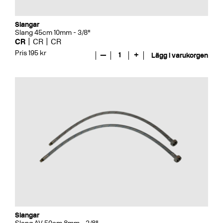
Slangar
Slang 45cm 10mm - 3/8"
CR
CR
CR
Pris 195 kr
—
1
+
Lägg i varukorgen
Slangar