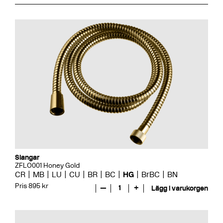
Slangar
ZFLO001 Honey Gold
CR
MB
LU
CU
BR
BC
HG
BrBC
BN
Pris 895 kr
—
1
+
Lägg i varukorgen