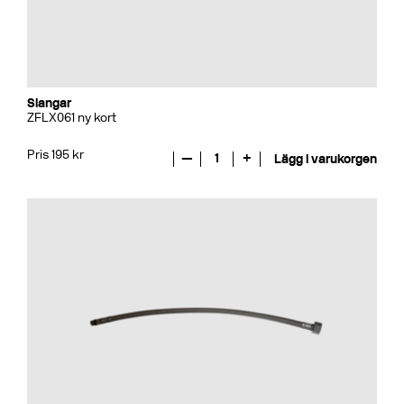
Slangar
ZFLX061 ny kort
Pris 195 kr
—
1
+
Lägg i varukorgen