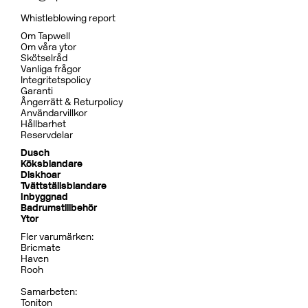
Whistleblowing report
Om Tapwell
Om våra ytor
Skötselråd
Vanliga frågor
Integritetspolicy
Garanti
Ångerrätt & Returpolicy
Användarvillkor
Hållbarhet
Reservdelar
Dusch
Köksblandare
Diskhoar
Tvättställsblandare
Inbyggnad
Badrumstillbehör
Ytor
Fler varumärken:
Bricmate
Haven
Rooh
Samarbeten:
Toniton