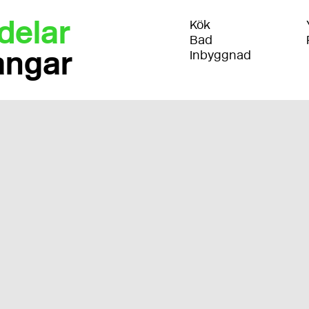
delar
Kök
Bad
angar
Inbyggnad