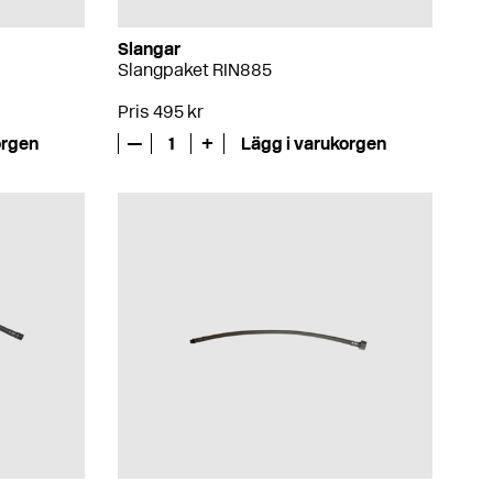
Slangar
Slangpaket RIN885
Pris 495 kr
orgen
—
1
+
Lägg i varukorgen