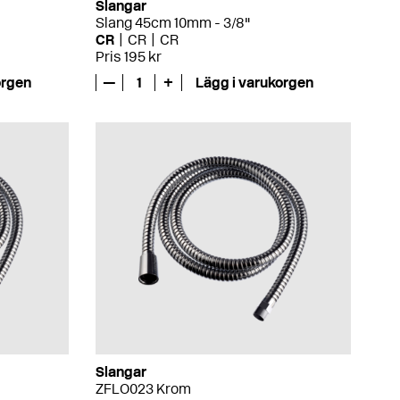
Slangar
Slang 45cm 10mm - 3/8"
CR
CR
CR
Pris 195 kr
orgen
—
1
+
Lägg i varukorgen
Slangar
ZFLO023 Krom