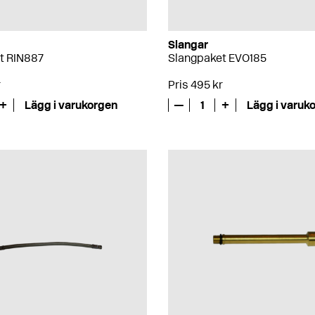
Slangar
t RIN887
Slangpaket EVO185
r
Pris 495 kr
+
Lägg i varukorgen
—
1
+
Lägg i varuk