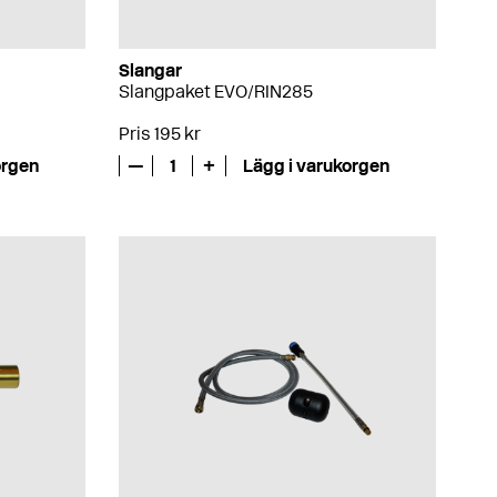
Slangar
Slangpaket EVO/RIN285
Pris 195 kr
orgen
—
1
+
Lägg i varukorgen