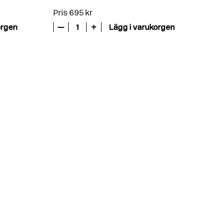
Pris 695 kr
orgen
—
1
+
Lägg i varukorgen