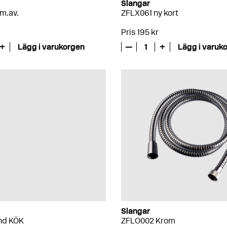
Slangar
m.av.
ZFLX061 ny kort
Pris 195 kr
+
Lägg i varukorgen
—
1
+
Lägg i varuk
Slangar
and KÖK
ZFLO002 Krom