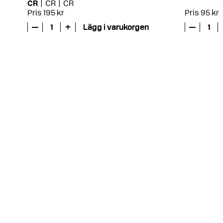
CR
CR
CR
Pris 195 kr
Pris 95 kr
—
1
+
Lägg i varukorgen
—
1