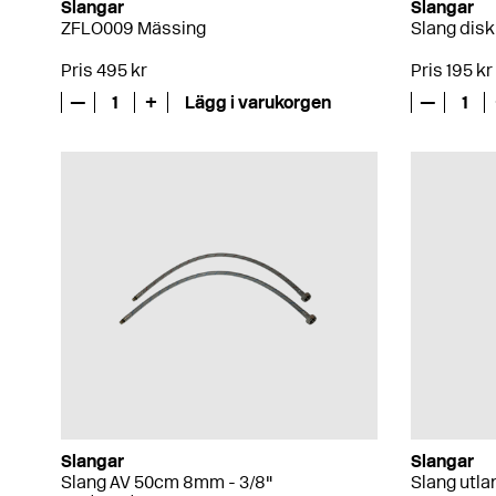
Slangar
Slangar
ZFLO009 Mässing
Slang disk
Pris 495 kr
Pris 195 kr
—
1
+
Lägg i varukorgen
—
1
Slangar
Slangar
Slang AV 50cm 8mm - 3/8"
Slang utl