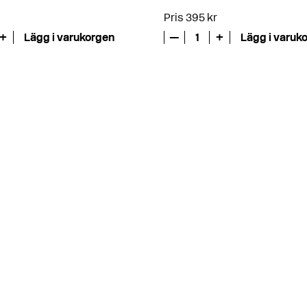
Pris 395 kr
+
Lägg i varukorgen
—
1
+
Lägg i varuk