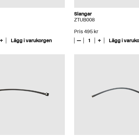
Slangar
ZTUB008
Pris 495 kr
+
Lägg i varukorgen
—
1
+
Lägg i varuk