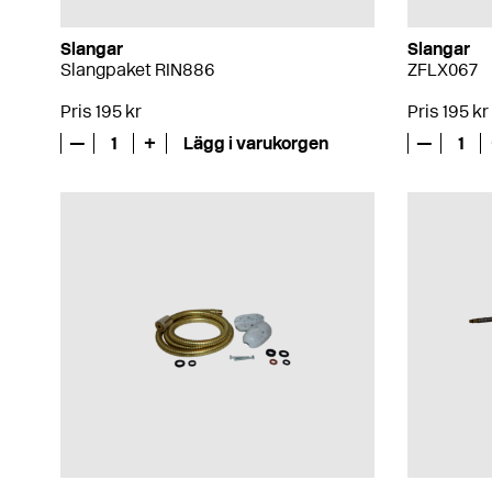
Slangar
Slangar
Slangpaket RIN886
ZFLX067
Pris 195 kr
Pris 195 kr
—
1
+
Lägg i varukorgen
—
1