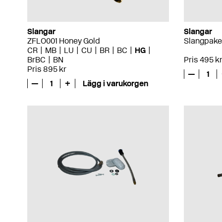
Slangar
Slangar
ZFLO001 Honey Gold
Slangpake
CR
MB
LU
CU
BR
BC
HG
BrBC
BN
Pris 495 k
Pris 895 kr
—
1
—
1
+
Lägg i varukorgen