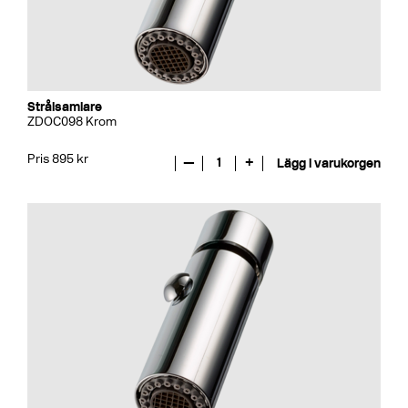
Strålsamlare
ZDOC098 Krom
Pris 895 kr
—
1
+
Lägg i varukorgen