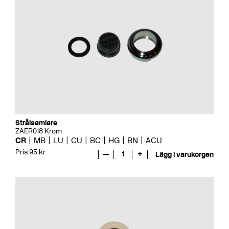
Strålsamlare
ZAER018 Krom
CR
MB
LU
CU
BC
HG
BN
ACU
Pris 95 kr
—
1
+
Lägg i varukorgen