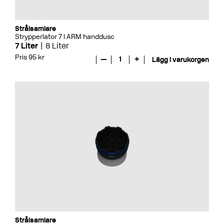
Strålsamlare
Strypperlator 7 l ARM handdusc
7 Liter
8 Liter
Pris 95 kr
—
1
+
Lägg i varukorgen
Strålsamlare