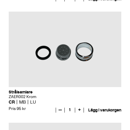
Strålsamlare
ZAER002 Krom
CR
MB
LU
Pris 95 kr
—
1
+
Lägg i varukorgen