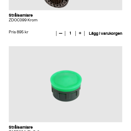
Strålsamlare
ZDOC099 Krom
Pris 895 kr
—
1
+
Lägg i varukorgen
Strålsamlare