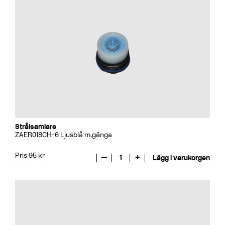
Strålsamlare
ZAER018CH-6 Ljusblå m.gänga
Pris 95 kr
—
1
+
Lägg i varukorgen