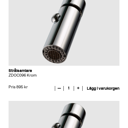
Strålsamlare
ZDOC096 Krom
Pris 895 kr
—
1
+
Lägg i varukorgen