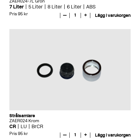
ZAER024-7L Grön
7 Liter
5 Liter
8 Liter
6 Liter
ABS
Pris 95 kr
—
1
+
Lägg i varukorgen
Strålsamlare
ZAER024 Krom
CR
LU
BrCR
Pris 95 kr
—
1
+
Lägg i varukorgen