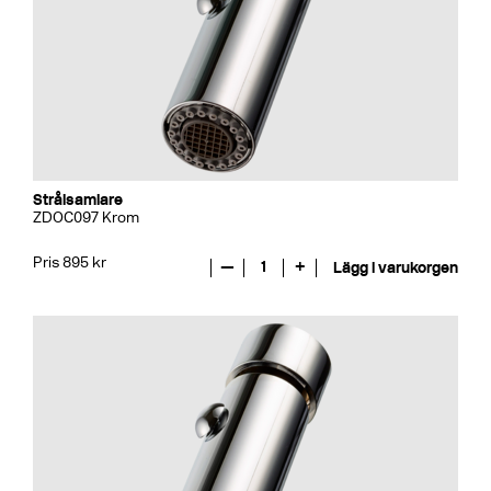
Strålsamlare
ZDOC097 Krom
Pris 895 kr
—
1
+
Lägg i varukorgen