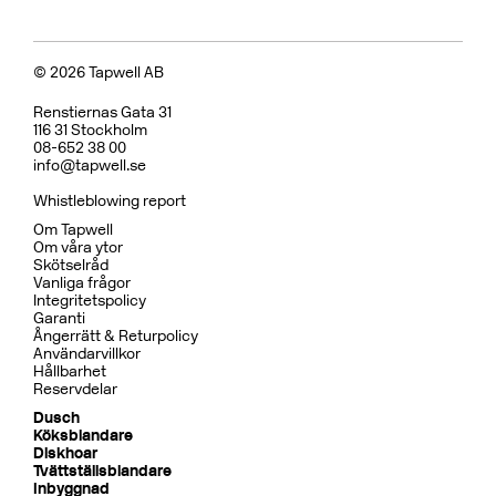
© 2026 Tapwell AB
Renstiernas Gata 31
116 31 Stockholm
08-652 38 00
info@tapwell.se
Whistleblowing report
Om Tapwell
Om våra ytor
Skötselråd
Vanliga frågor
Integritetspolicy
Garanti
Ångerrätt & Returpolicy
Användarvillkor
Hållbarhet
Reservdelar
Dusch
Köksblandare
Diskhoar
Tvättställsblandare
Inbyggnad