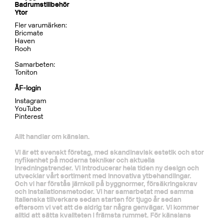
Badrumstillbehör
Ytor
Fler varumärken:
Bricmate
Haven
Rooh
Samarbeten:
Toniton
ÅF-login
Instagram
YouTube
Pinterest
Allt handlar om känslan.
Vi är ett svenskt företag, med skandinavisk estetik och stor
nyfikenhet på moderna tekniker och aktuella
inredningstrender. Vi introducerar hela tiden ny design och
utvecklar vårt sortiment med innovativa ytbehandlingar.
Och vi har förstås järnkoll på byggnormer, försäkringskrav
och installationsmetoder. Vi har samarbetat med samma
italienska tillverkare sedan starten för tjugo år sedan
eftersom vi vet att de aldrig tar några genvägar. Vi kommer
alltid att sätta kvaliteten i främsta rummet. För känslans