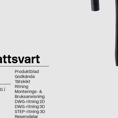
ttsvart
Produktblad
Godkända
Tätskikt
Ritning
G
Monterings- &
Bruksanvisning
DWG-ritning 2D
DWG-ritning 3D
STEP-ritning 3D
Reservdelar