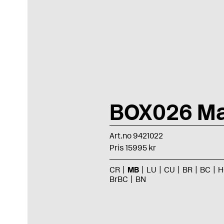
BOX026 Ma
Art.no 9421022
Pris 15995 kr
CR
MB
LU
CU
BR
BC
H
BrBC
BN