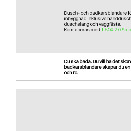
Dusch- och badkarsblandare f
inbyggnad inklusive handdusch
duschslang och väggfäste.
Kombineras med
T BOX 2.0 Sma
Du ska bada. Du vill ha det skö
badkarsblandare skapar du en d
och ro.