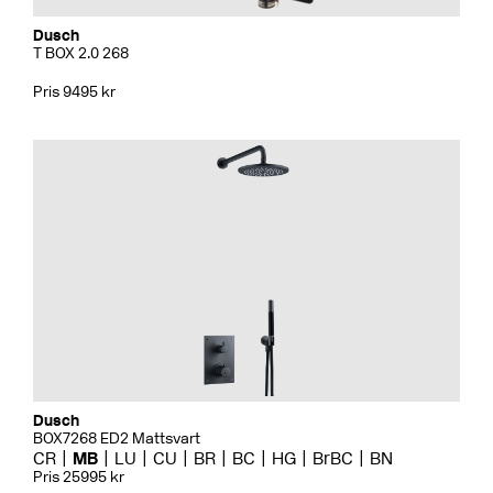
Dusch
T BOX 2.0 268
Pris 9495 kr
Dusch
BOX7268 ED2 Mattsvart
CR
MB
LU
CU
BR
BC
HG
BrBC
BN
Pris 25995 kr