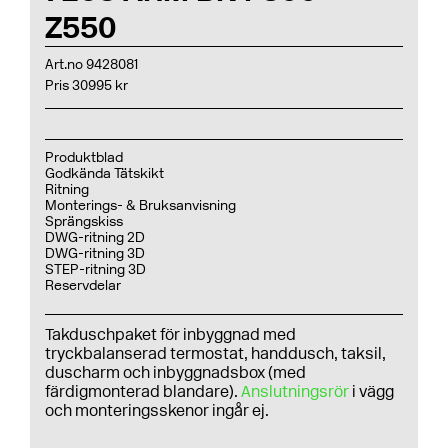
Z550
Art.no 9428081
Pris 30995 kr
Produktblad
Godkända Tätskikt
Ritning
Monterings- & Bruksanvisning
Sprängskiss
DWG-ritning 2D
DWG-ritning 3D
STEP-ritning 3D
Reservdelar
Takduschpaket för inbyggnad med
tryckbalanserad termostat, handdusch, taksil,
duscharm och inbyggnadsbox (med
färdigmonterad blandare).
Anslutningsrör
i vägg
och monteringsskenor ingår ej.