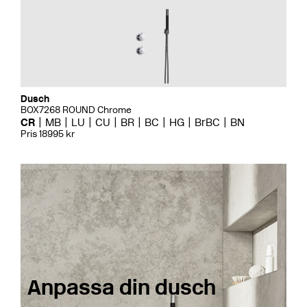
Dusch
BOX7268 ROUND Chrome
CR
MB
LU
CU
BR
BC
HG
BrBC
BN
Pris 18995 kr
Anpassa din dusch