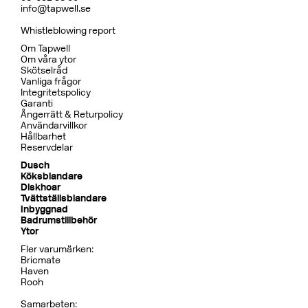
info@tapwell.se
Whistleblowing report
Om Tapwell
Om våra ytor
Skötselråd
Vanliga frågor
Integritetspolicy
Garanti
Ångerrätt & Returpolicy
Användarvillkor
Hållbarhet
Reservdelar
Dusch
Köksblandare
Diskhoar
Tvättställsblandare
Inbyggnad
Badrumstillbehör
Ytor
Fler varumärken:
Bricmate
Haven
Rooh
Samarbeten: