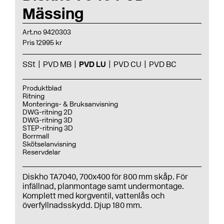
Mässing
Art.no 9420303
Pris 12995 kr
SSt
PVD MB
PVD LU
PVD CU
PVD BC
Produktblad
Ritning
Monterings- & Bruksanvisning
DWG-ritning 2D
DWG-ritning 3D
STEP-ritning 3D
Borrmall
Skötselanvisning
Reservdelar
Diskho TA7040, 700x400 för 800 mm skåp. För
infällnad, planmontage samt undermontage.
Komplett med korgventil, vattenlås och
överfyllnadsskydd. Djup 180 mm.