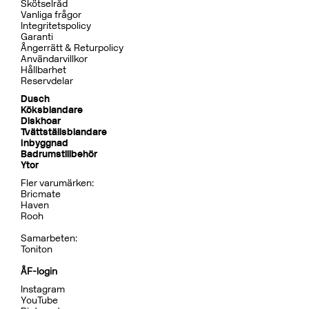
Skötselråd
Vanliga frågor
Integritetspolicy
Garanti
Ångerrätt & Returpolicy
Användarvillkor
Hållbarhet
Reservdelar
Dusch
Köksblandare
Diskhoar
Tvättställsblandare
Inbyggnad
Badrumstillbehör
Ytor
Fler varumärken:
Bricmate
Haven
Rooh
Samarbeten:
Toniton
ÅF-login
Instagram
YouTube