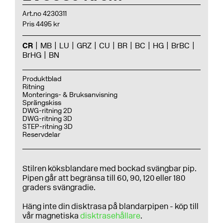
Art.no 4230311
Pris 4495 kr
CR
MB
LU
GRZ
CU
BR
BC
HG
BrBC
BrHG
BN
Produktblad
Ritning
Monterings- & Bruksanvisning
Sprängskiss
DWG-ritning 2D
DWG-ritning 3D
STEP-ritning 3D
Reservdelar
Stilren köksblandare med bockad svängbar pip.
Pipen går att begränsa till 60, 90, 120 eller 180
graders svängradie.
Häng inte din disktrasa på blandarpipen - köp till
vår magnetiska
disktrasehållare
.