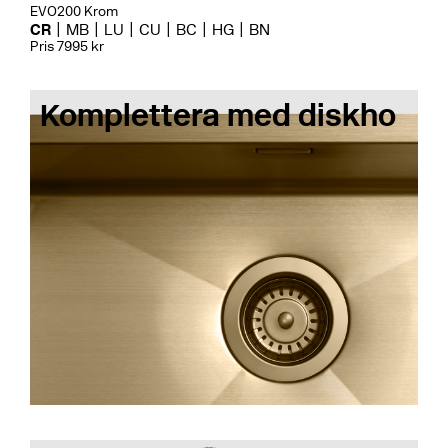
EVO200 Krom
CR
MB
LU
CU
BC
HG
BN
Pris 7995 kr
Komplettera med diskho