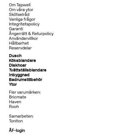
Om Tapwell
Om våra ytor
Skötselråd
Vanliga frågor
Integritetspolicy
Garanti
Ångerrätt & Returpolicy
Användarvillkor
Hållbarhet
Reservdelar
Dusch
Köksblandare
Diskhoar
Tvättställsblandare
Inbyggnad
Badrumstillbehör
Ytor
Fler varumärken:
Bricmate
Haven
Rooh
Samarbeten:
Toniton
ÅF-login