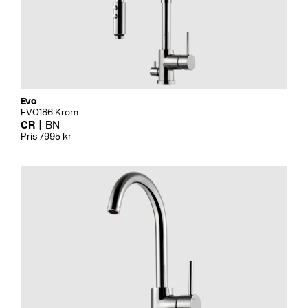
Evo
EVO186 Krom
CR
BN
Pris 7995 kr