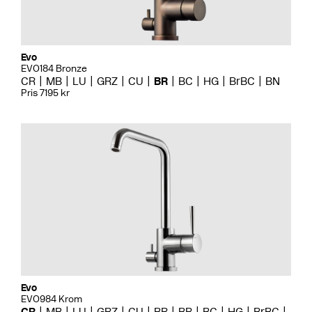
Evo
EVO184 Bronze
CR
MB
LU
GRZ
CU
BR
BC
HG
BrBC
BN
Pris 7195 kr
Evo
EVO984 Krom
CR
MB
LU
GRZ
CU
BR
BR
BC
HG
BrBC