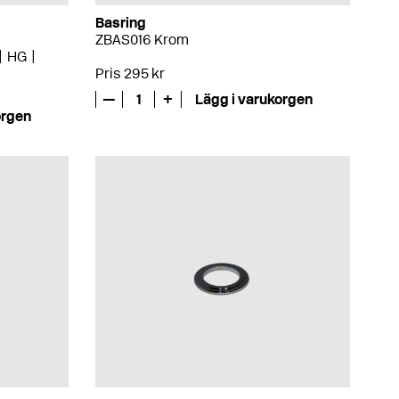
Basring
ZBAS016 Krom
HG
Pris 295 kr
—
1
+
Lägg i varukorgen
orgen