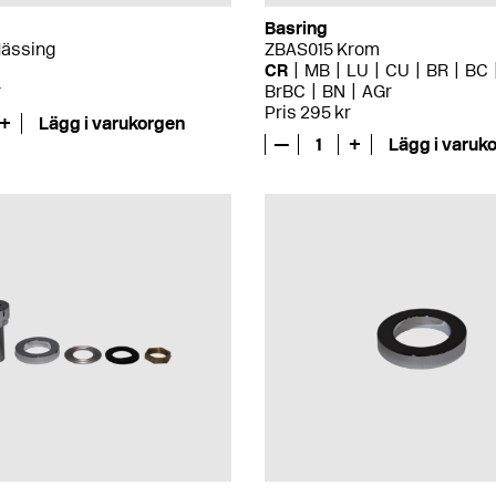
Basring
ässing
ZBAS015 Krom
CR
MB
LU
CU
BR
BC
r
BrBC
BN
AGr
Pris 295 kr
+
Lägg i varukorgen
—
1
+
Lägg i varuk