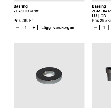
Basring
Basring
ZBAS013 Krom
ZBAS014 M
LU
CR
Pris 295 kr
Pris 295 k
—
1
+
Lägg i varukorgen
—
1