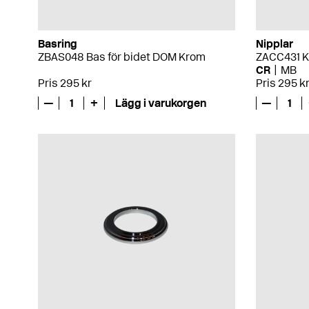
Basring
Nipplar
ZBAS048 Bas för bidet DOM Krom
ZACC431 
CR
MB
Pris 295 kr
Pris 295 k
—
1
+
Lägg i varukorgen
—
1