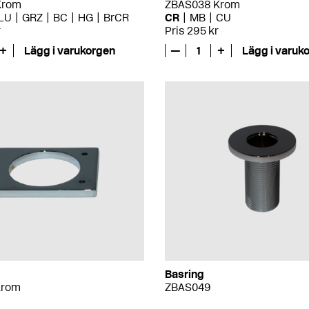
Krom
ZBAS038 Krom
LU
GRZ
BC
HG
BrCR
CR
MB
CU
r
Pris 295 kr
+
Lägg i varukorgen
—
1
+
Lägg i varuk
Basring
Krom
ZBAS049