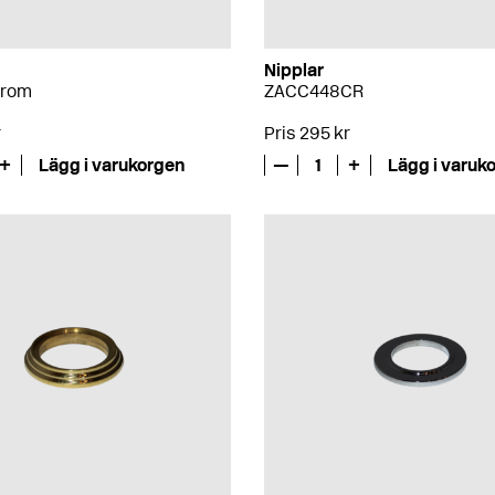
Nipplar
Krom
ZACC448CR
r
Pris 295 kr
+
Lägg i varukorgen
—
1
+
Lägg i varuk