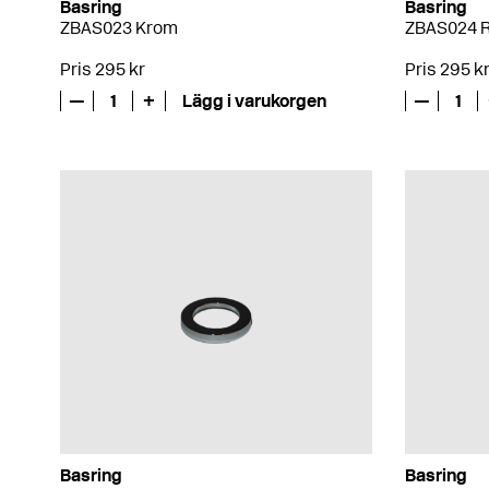
Basring
Basring
ZBAS023 Krom
ZBAS024 R
Pris 295 kr
Pris 295 k
—
1
+
Lägg i varukorgen
—
1
Basring
Basring