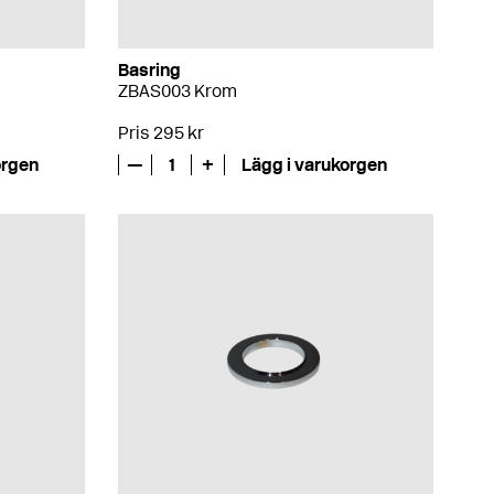
Basring
ZBAS003 Krom
Pris 295 kr
orgen
—
1
+
Lägg i varukorgen