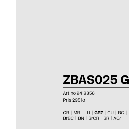
ZBAS025 G
Art.no 9418856
Pris 295 kr
CR
MB
LU
GRZ
CU
BC
BrBC
BN
BrCR
BR
AGr