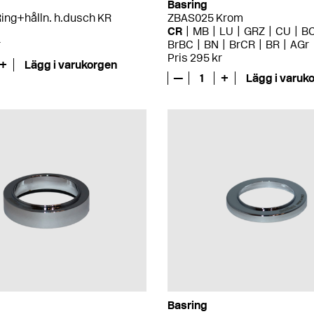
Basring
ing+hålln. h.dusch KR
ZBAS025 Krom
CR
MB
LU
GRZ
CU
B
r
BrBC
BN
BrCR
BR
AGr
Pris 295 kr
+
Lägg i varukorgen
—
1
+
Lägg i varuk
Basring