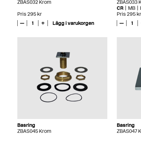
ZBAS032 Krom
ZBAS033 
CR
MB
Pris 295 kr
Pris 295 k
—
1
+
Lägg i varukorgen
—
1
Basring
Basring
ZBAS045 Krom
ZBAS047 