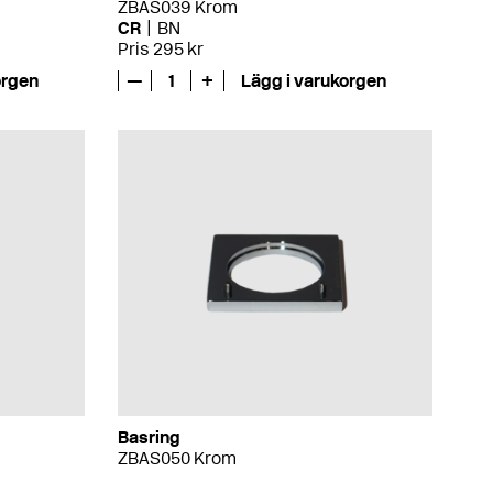
ZBAS039 Krom
CR
BN
Pris 295 kr
orgen
—
1
+
Lägg i varukorgen
Basring
ZBAS050 Krom