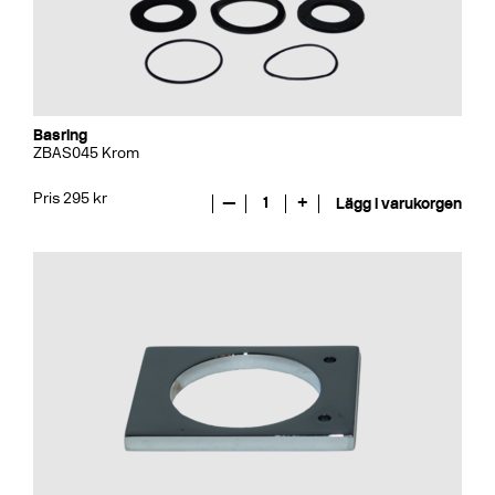
Basring
ZBAS045 Krom
Pris 295 kr
—
1
+
Lägg i varukorgen