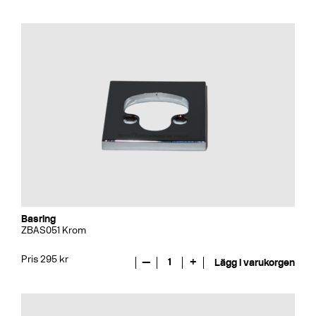
Basring
ZBAS051 Krom
Pris 295 kr
—
1
+
Lägg i varukorgen