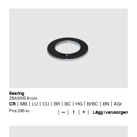
Basring
ZBAS015 Krom
CR
MB
LU
CU
BR
BC
HG
BrBC
BN
AGr
Pris 295 kr
—
1
+
Lägg i varukorgen