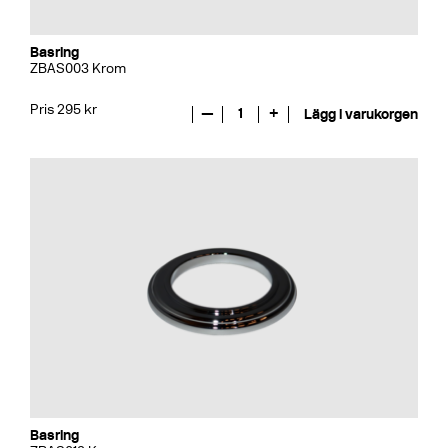
Basring
ZBAS003 Krom
Pris 295 kr
—
1
+
Lägg i varukorgen
Basring