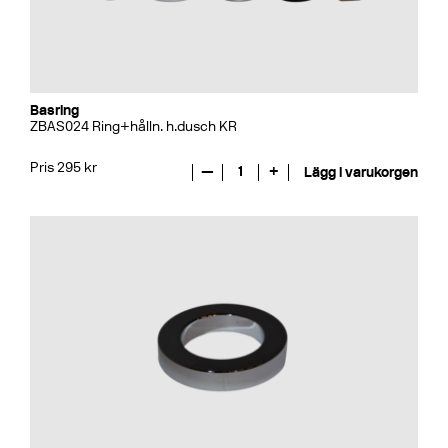
Basring
ZBAS024 Ring+hålln. h.dusch KR
Pris 295 kr
—
1
+
Lägg i varukorgen