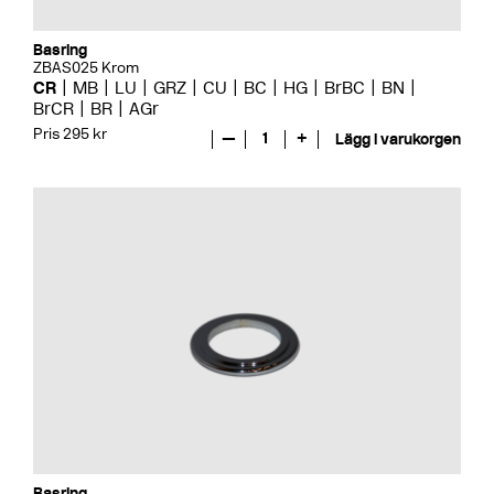
Basring
ZBAS025 Krom
CR
MB
LU
GRZ
CU
BC
HG
BrBC
BN
BrCR
BR
AGr
Pris 295 kr
—
1
+
Lägg i varukorgen
Basring