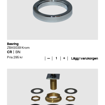
Basring
ZBAS039 Krom
CR
BN
Pris 295 kr
—
1
+
Lägg i varukorgen