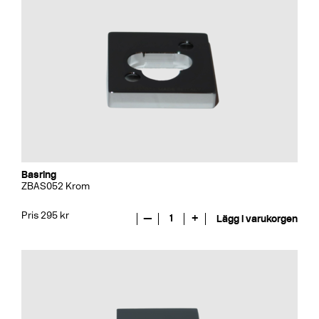
Basring
ZBAS052 Krom
Pris 295 kr
—
1
+
Lägg i varukorgen