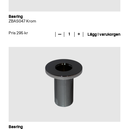
Basring
ZBAS047 Krom
Pris 295 kr
—
1
+
Lägg i varukorgen
Basring