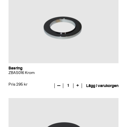
Basring
ZBAS016 Krom
Pris 295 kr
—
1
+
Lägg i varukorgen