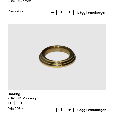
ZBAS013 Krom
Pris 295 kr
—
1
+
Lägg i varukorgen
Basring
ZBAS014 Mässing
LU
CR
Pris 295 kr
—
1
+
Lägg i varukorgen