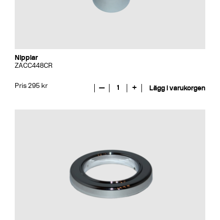
Nipplar
ZACC448CR
Pris 295 kr
—
1
+
Lägg i varukorgen