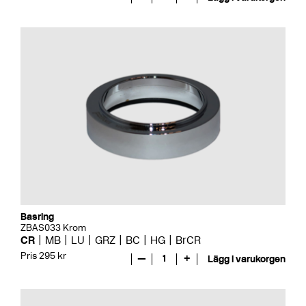
Basring
ZBAS033 Krom
CR
MB
LU
GRZ
BC
HG
BrCR
Pris 295 kr
—
1
+
Lägg i varukorgen