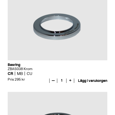
Basring
ZBAS038 Krom
CR
MB
CU
Pris 295 kr
—
1
+
Lägg i varukorgen