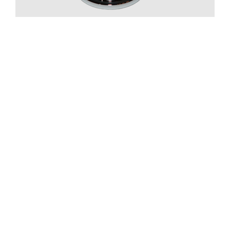
Basring
ZBAS059 Krom
Pris 295 kr
—
1
+
Lägg i varukorgen