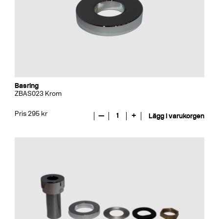
Basring
ZBAS023 Krom
Pris 295 kr
—
1
+
Lägg i varukorgen