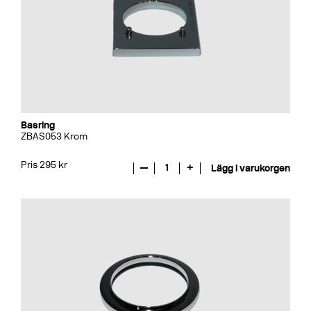
Basring
ZBAS053 Krom
Pris 295 kr
—
1
+
Lägg i varukorgen