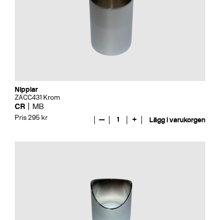
Nipplar
ZACC431 Krom
CR
MB
Pris 295 kr
—
1
+
Lägg i varukorgen