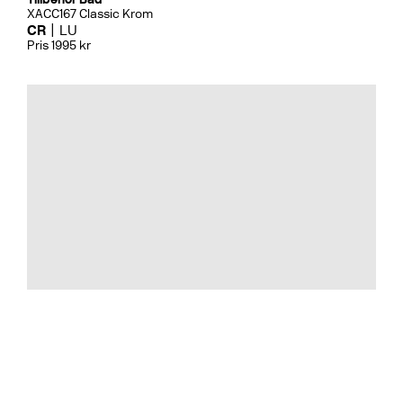
XACC167 Classic Krom
CR
LU
Pris 1995 kr
Tillbehör Bad
Blandarfäste 160 Utanpå. Mässi
CR
MB
LU
CU
BR
BC
HG
BrBC
BN
Pris 1695 kr