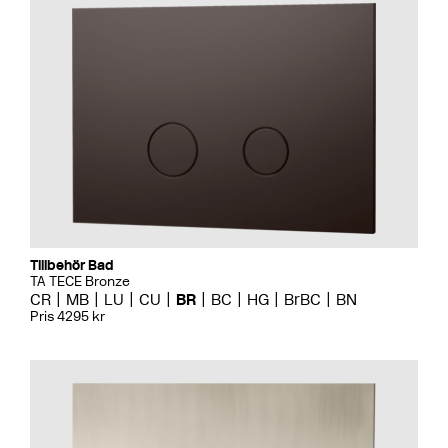
Tillbehör Bad
TA TECE Bronze
CR
MB
LU
CU
BR
BC
HG
BrBC
BN
Pris 4295 kr