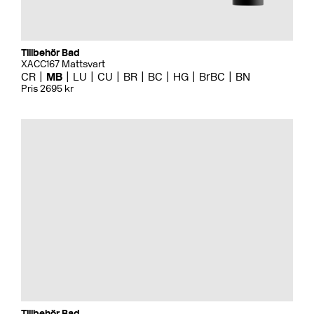
Tillbehör Bad
XACC167 Mattsvart
CR
MB
LU
CU
BR
BC
HG
BrBC
BN
Pris 2695 kr
Tillbehör Bad