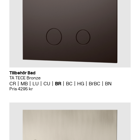
Tillbehör Bad
TA TECE Bronze
CR
MB
LU
CU
BR
BC
HG
BrBC
BN
Pris 4295 kr