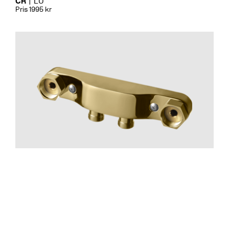
CR
LU
Pris 1995 kr
Tillbehör Bad
Blandarfäste 160 Utanpå. Mässi
CR
MB
LU
CU
BR
BC
HG
BrBC
BN
Pris 1695 kr