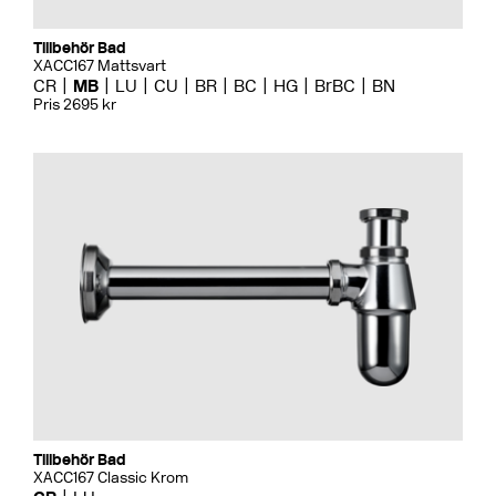
Tillbehör Bad
XACC167 Mattsvart
CR
MB
LU
CU
BR
BC
HG
BrBC
BN
Pris 2695 kr
Tillbehör Bad
XACC167 Classic Krom