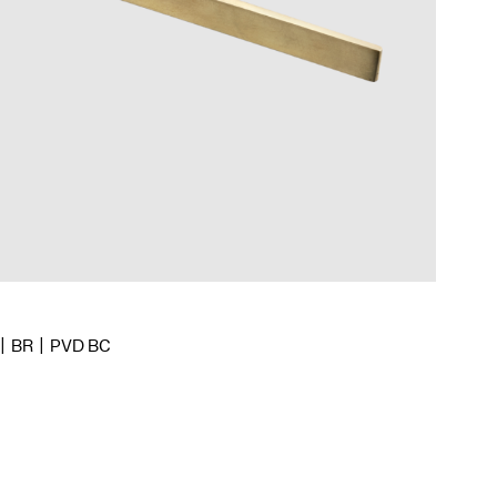
BR
PVD BC