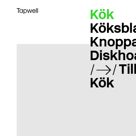
Kök
Köksbl
Knoppa
Diskho
Ti
Kök