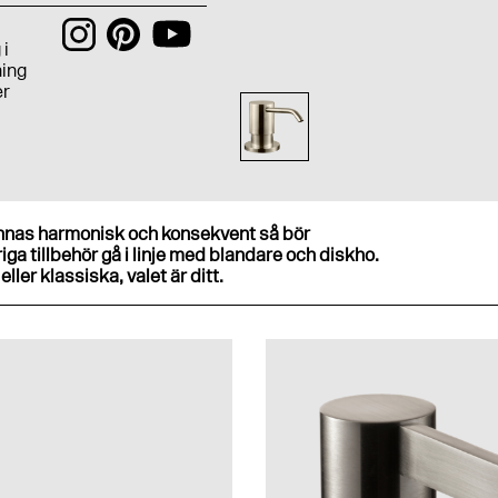
 i
ning
er
ännas harmonisk och konsekvent så bör
ga tillbehör gå i linje med blandare och diskho.
ller klassiska, valet är ditt.