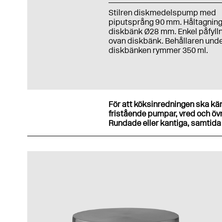
Stilren diskmedelspump med
piputsprång 90 mm. Håltagning
diskbänk Ø28 mm. Enkel påfyll
ovan diskbänk. Behållaren und
diskbänken rymmer 350 ml.
För att köksinredningen ska k
fristående pumpar, vred och övri
Rundade eller kantiga, samtida e