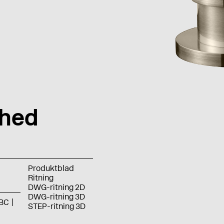
shed
Produktblad
Ritning
DWG-ritning 2D
DWG-ritning 3D
BC
STEP-ritning 3D