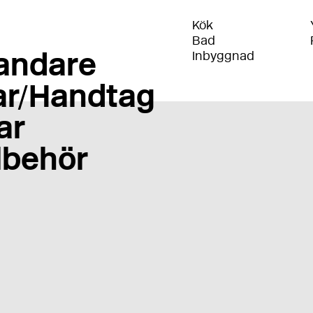
Kök
Bad
andare
Inbyggnad
r/Handtag
ar
llbehör