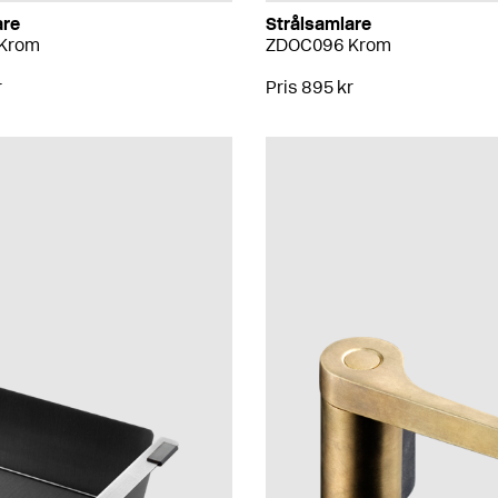
are
Strålsamlare
Krom
ZDOC096 Krom
r
Pris 895 kr