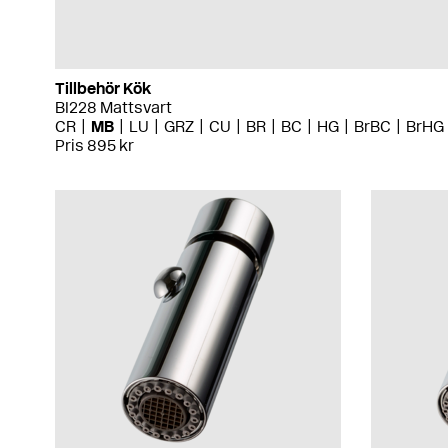
Tillbehör Kök
BI228 Mattsvart
CR
MB
LU
GRZ
CU
BR
BC
HG
BrBC
BrHG
Pris 895 kr