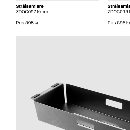
Strålsamlare
Strålsaml
ZDOC097 Krom
ZDOC098 
Pris 895 kr
Pris 895 k