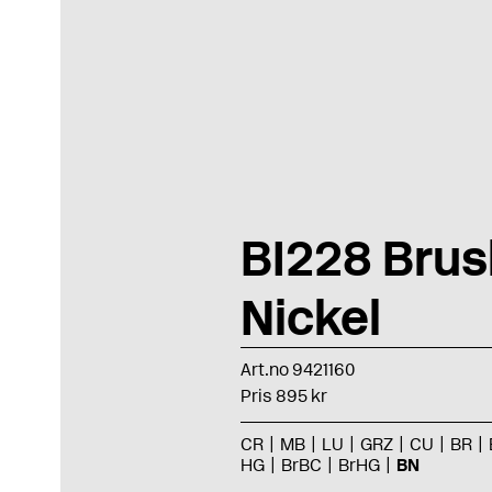
BI228 Bru
Nickel
Art.no 9421160
Pris 895 kr
CR
MB
LU
GRZ
CU
BR
HG
BrBC
BrHG
BN