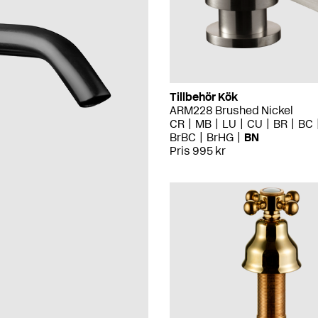
Tillbehör Kök
ARM228 Brushed Nickel
CR
MB
LU
CU
BR
BC
BrBC
BrHG
BN
Pris 995 kr