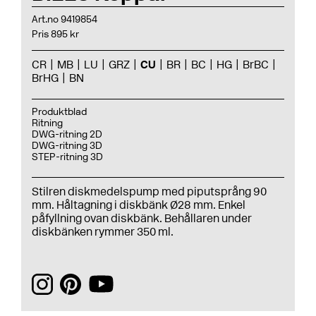
Art.no 9419854
Pris 895 kr
CR
MB
LU
GRZ
CU
BR
BC
HG
BrBC
BrHG
BN
Produktblad
Ritning
DWG-ritning 2D
DWG-ritning 3D
STEP-ritning 3D
Stilren diskmedelspump med piputsprång 90
mm. Håltagning i diskbänk Ø28 mm. Enkel
påfyllning ovan diskbänk. Behållaren under
diskbänken rymmer 350 ml.