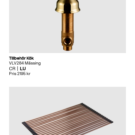
Tillbehör Kök
VLV284 Mässing
CR
LU
Pris 2195 kr