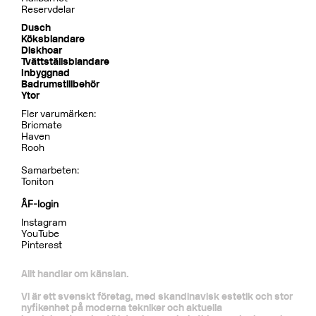
Reservdelar
Dusch
Köksblandare
Diskhoar
Tvättställsblandare
Inbyggnad
Badrumstillbehör
Ytor
Fler varumärken:
Bricmate
Haven
Rooh
Samarbeten:
Toniton
ÅF-login
Instagram
YouTube
Pinterest
Allt handlar om känslan.
Vi är ett svenskt företag, med skandinavisk estetik och stor
nyfikenhet på moderna tekniker och aktuella