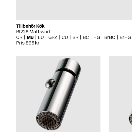
Tillbehör Kök
BI228 Mattsvart
CR
MB
LU
GRZ
CU
BR
BC
HG
BrBC
BrHG
Pris 895 kr