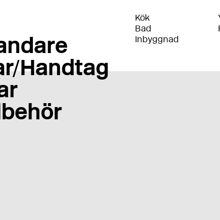
Kök
Bad
andare
Inbyggnad
r/Handtag
ar
llbehör