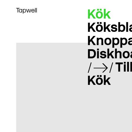
Kök
Köksbl
Knoppa
Diskho
Ti
Kök