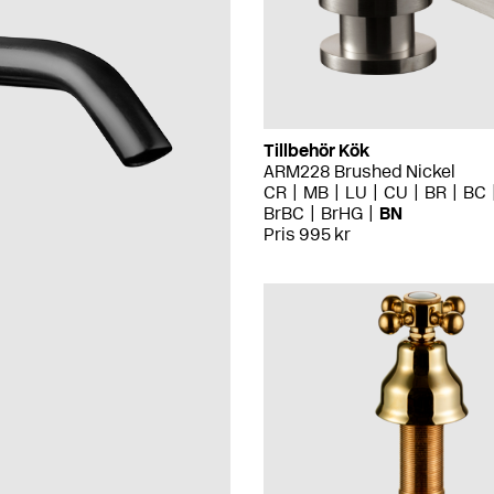
Tillbehör Kök
ARM228 Brushed Nickel
CR
MB
LU
CU
BR
BC
BrBC
BrHG
BN
Pris 995 kr