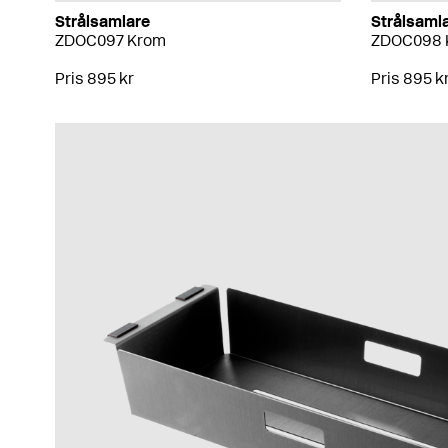
Strålsamlare
Strålsaml
ZDOC097 Krom
ZDOC098 
Pris 895 kr
Pris 895 k