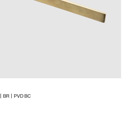
BR
PVD BC