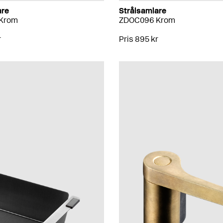
are
Strålsamlare
Krom
ZDOC096 Krom
r
Pris 895 kr