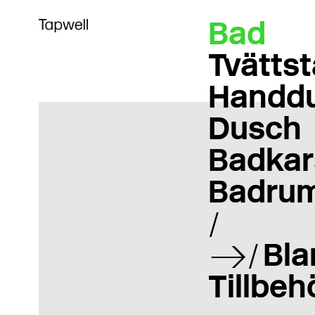
Bad
Tvättst
Handd
Dusch
Badkar
Badrum
Bla
Tillbeh