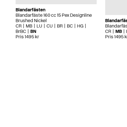
Blandarfästen
Blandarfäste 160 cc 15 Pex Designline
Brushed Nickel
Blandarfä
CR
MB
LU
CU
BR
BC
HG
Blandarfäs
BrBC
BN
CR
MB
Pris 1495 kr
Pris 1495 k