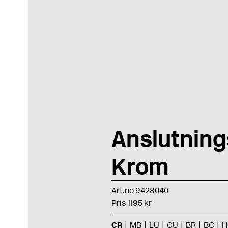
Anslutning
Krom
Art.no 9428040
Pris 1195 kr
CR
MB
LU
CU
BR
BC
H