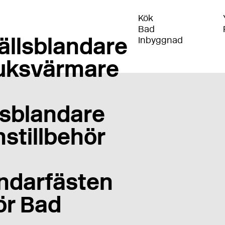
Kök
Bad
ällsblandare
Inbyggnad
uksvärmare
sblandare
stillbehör
ndarfästen
ör Bad