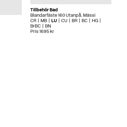
Tillbehör Bad
Blandarfäste 160 Utanpå. Mässi
CR
MB
LU
CU
BR
BC
HG
BrBC
BN
Pris 1695 kr