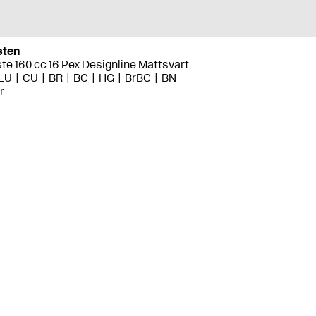
sten
te 160 cc 16 Pex Designline Mattsvart
LU
CU
BR
BC
HG
BrBC
BN
r