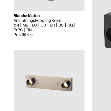
Blandarfästen
Anslutningskoppling Krom
CR
MB
LU
CU
BR
BC
HG
BrBC
BN
Pris 1195 kr