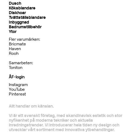
Dusch
Köksblandare
Diskhoar
Tvättställsblandare
Inbyggnad
Badrumstillbehör
Ytor
Fler varumärken:
Bricmate
Haven
Rooh
Samarbeten:
Toniton
ÅF-login
Instagram
YouTube
Pinterest
Allt handlar om känslan.
Vi är ett svenskt företag, med skandinavisk estetik och stor
nyfikenhet på moderna tekniker och aktuella
inredningstrender. Vi introducerar hela tiden ny design och
utvecklar vårt sortiment med innovativa ytbehandlingar.