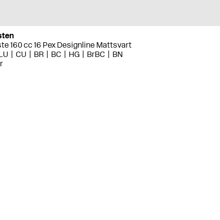
sten
te 160 cc 16 Pex Designline Mattsvart
LU
CU
BR
BC
HG
BrBC
BN
r