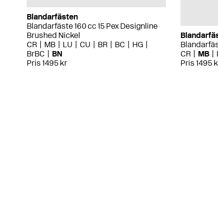
Blandarfästen
Blandarfäste 160 cc 15 Pex Designline
Brushed Nickel
Blandarfä
CR
MB
LU
CU
BR
BC
HG
Blandarfäs
BrBC
BN
CR
MB
Pris 1495 kr
Pris 1495 k