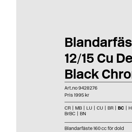
Blandarfäs
12/15 Cu D
Black Chr
Art.no 9428276
Pris 1995 kr
CR
MB
LU
CU
BR
BC
H
BrBC
BN
Blandarfäste 160 cc för dold