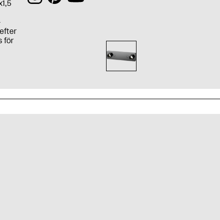
x1,5
-
efter
 för