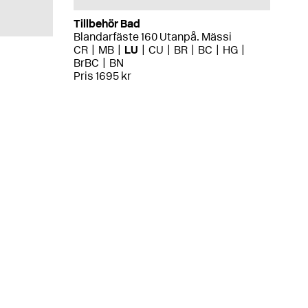
Tillbehör Bad
Blandarfäste 160 Utanpå. Mässi
CR
MB
LU
CU
BR
BC
HG
BrBC
BN
Pris 1695 kr