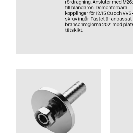
rördragning. Ansluter med M26
till blandaren. Demonterbara
kopplingar för 12/15 Cu och VVS
skruv ingår. Fästet är anpassat 
branschreglerna 2021 med plats
tätskikt.