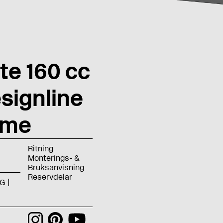
te 160 cc
esignline
ome
Ritning
Monterings- &
Bruksanvisning
Reservdelar
G