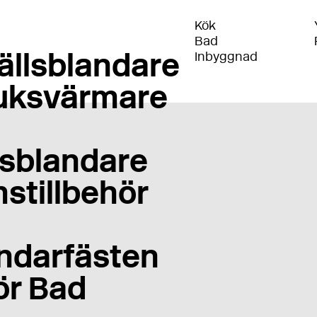
Kök
Bad
ällsblandare
Inbyggnad
uksvärmare
sblandare
stillbehör
ndarfästen
ör Bad