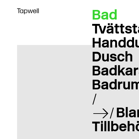
Bad
Tvättst
Handd
Dusch
Badkar
Badrum
Bla
Tillbeh