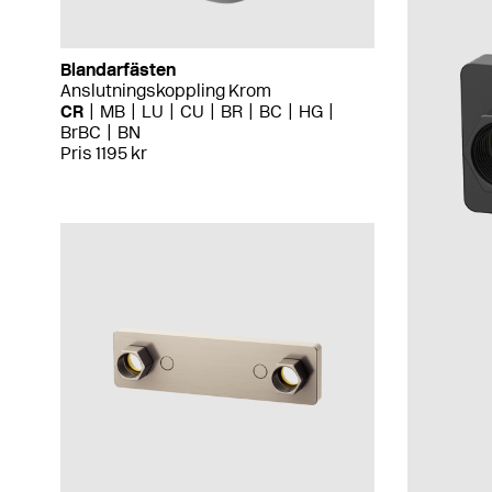
Blandarfästen
Anslutningskoppling Krom
CR
MB
LU
CU
BR
BC
HG
BrBC
BN
Pris 1195 kr