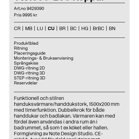
Art.no 9429390
Pris 9995 kr
CR
MB
LU
CU
BR
BC
HG
BrBC
BN
Produktblad
Ritning
Placeringsguide
Monterings- & Bruksanvisning
Sprängskiss
DWG-ritning 2D
DWG-ritning 3D
STEP-ritning 3D
Reservdelar
Funktionell och stilren
handuksvärmare/handdukstork, 1500x200 mm
med timerfunktion. Dubbelkrok för både
handdukar och badlakan. Värmaren kan med
fördel även användas i andra rum än i
badrummet, så som t ex köket eller hallen.
Formgivning av Note Design Studio. CE-