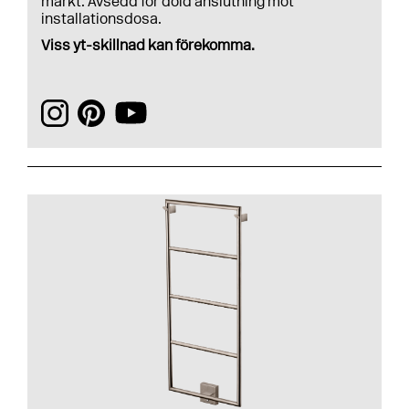
märkt. Avsedd för dold anslutning mot
installationsdosa.
Viss yt-skillnad kan förekomma.