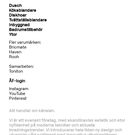
Dusch
Köksblandare
Diskhoar
Tvättställsblandare
Inbyggnad
Badrumstillbehör
Ytor
Fler varumärken:
Bricmate
Haven
Rooh
Samarbeten:
Toniton
ÅF-login
Instagram
YouTube
Pinterest
Allt handlar om känslan.
Vi är ett svenskt företag, med skandinavisk estetik och stor
nyfikenhet på moderna tekniker och aktuella
inredningstrender. Vi introducerar hela tiden ny design och
utvecklar vårt sortiment med innovativa ytbehandlingar.