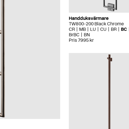
Handduksvärmare
TW800-200 Black Chrome
CR
MB
LU
CU
BR
BC
BrBC
BN
Pris 7995 kr