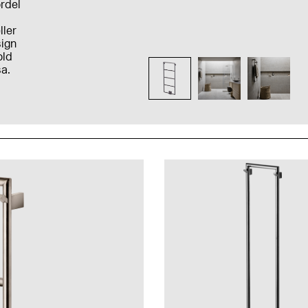
rdel
ller
sign
old
sa.