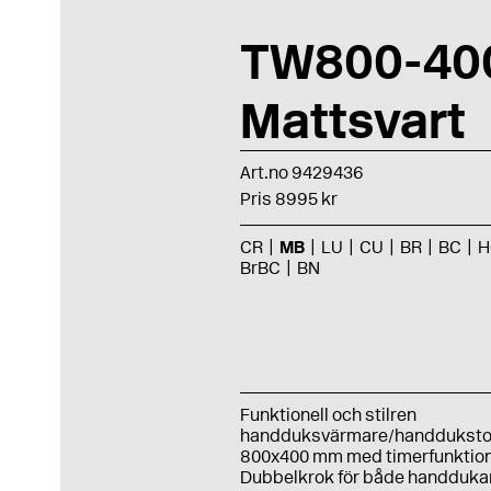
TW800-40
Mattsvart
Art.no 9429436
Pris 8995 kr
CR
MB
LU
CU
BR
BC
H
BrBC
BN
Funktionell och stilren
handduksvärmare/handduksto
800x400 mm med timerfunktion
Dubbelkrok för både handduka