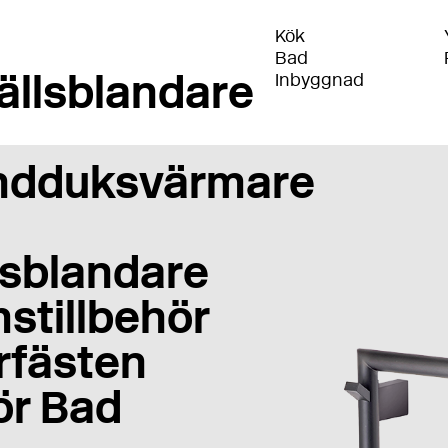
Kök
Bad
ällsblandare
Inbyggnad
ndduksvärmare
sblandare
stillbehör
rfästen
ör Bad