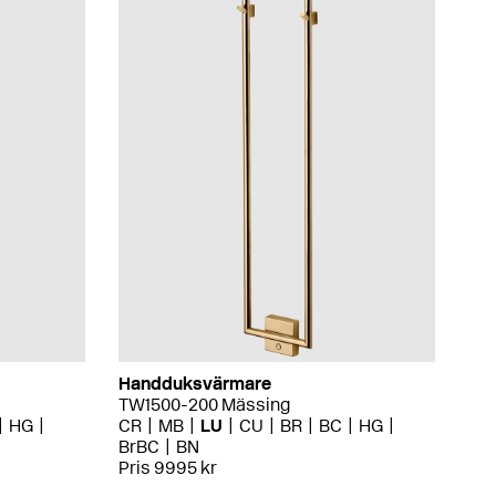
Handduksvärmare
TW1500-200 Mässing
HG
CR
MB
LU
CU
BR
BC
HG
BrBC
BN
Pris 9995 kr