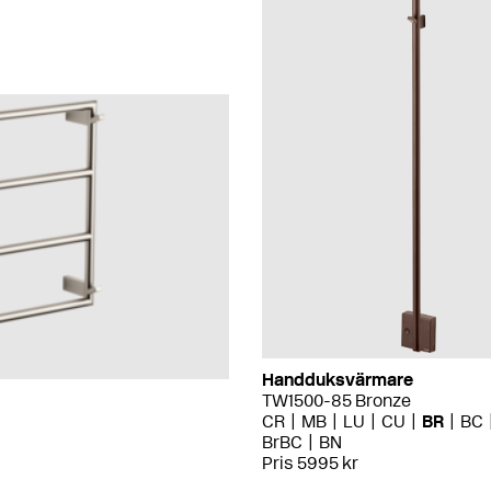
Handduksvärmare
TW1500-85 Bronze
CR
MB
LU
CU
BR
BC
BrBC
BN
Pris 5995 kr