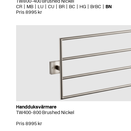
TW800-400 Brushed Nickel
CR
MB
LU
CU
BR
BC
HG
BrBC
BN
Pris 8995 kr
Handduksvärmare
TW400-800 Brushed Nickel
Pris 8995 kr