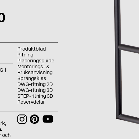
0
Produktblad
Ritning
Placeringsguide
Monterings- &
G
Bruksanvisning
Sprängskiss
DWG-ritning 2D
DWG-ritning 3D
STEP-ritning 3D
Reservdelar
rk,
.
r och