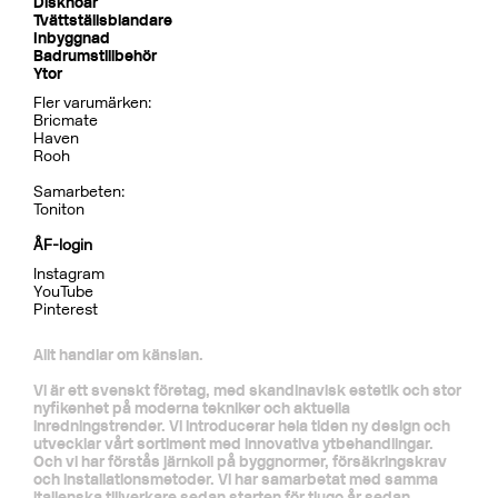
Diskhoar
Tvättställsblandare
Inbyggnad
Badrumstillbehör
Ytor
Fler varumärken:
Bricmate
Haven
Rooh
Samarbeten:
Toniton
ÅF-login
Instagram
YouTube
Pinterest
Allt handlar om känslan.
Vi är ett svenskt företag, med skandinavisk estetik och stor
nyfikenhet på moderna tekniker och aktuella
inredningstrender. Vi introducerar hela tiden ny design och
utvecklar vårt sortiment med innovativa ytbehandlingar.
Och vi har förstås järnkoll på byggnormer, försäkringskrav
och installationsmetoder. Vi har samarbetat med samma
italienska tillverkare sedan starten för tjugo år sedan