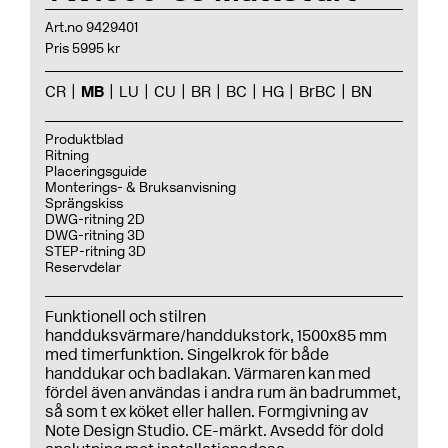
Art.no 9429401
Pris 5995 kr
CR
MB
LU
CU
BR
BC
HG
BrBC
BN
Produktblad
Ritning
Placeringsguide
Monterings- & Bruksanvisning
Sprängskiss
DWG-ritning 2D
DWG-ritning 3D
STEP-ritning 3D
Reservdelar
Funktionell och stilren
handduksvärmare/handdukstork, 1500x85 mm
med timerfunktion. Singelkrok för både
handdukar och badlakan. Värmaren kan med
fördel även användas i andra rum än badrummet,
så som t ex köket eller hallen. Formgivning av
Note Design Studio. CE-märkt. Avsedd för dold