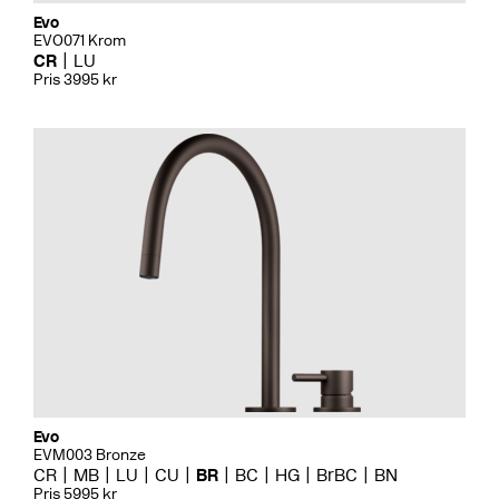
Evo
EVO071 Krom
CR
LU
Pris 3995 kr
Evo
EVM003 Bronze
CR
MB
LU
CU
BR
BC
HG
BrBC
BN
Pris 5995 kr