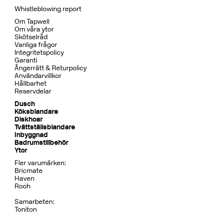
Whistleblowing report
Om Tapwell
Om våra ytor
Skötselråd
Vanliga frågor
Integritetspolicy
Garanti
Ångerrätt & Returpolicy
Användarvillkor
Hållbarhet
Reservdelar
Dusch
Köksblandare
Diskhoar
Tvättställsblandare
Inbyggnad
Badrumstillbehör
Ytor
Fler varumärken:
Bricmate
Haven
Rooh
Samarbeten:
Toniton