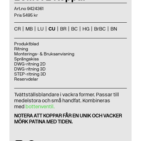
Art.no 9424361
Pris 5495 kr
CR
MB
LU
CU
BR
BC
HG
BrBC
BN
Produktblad
Ritning
Monterings- & Bruksanvisning
Sprängskiss
DWG-ritning 2D
DWG-ritning 3D
STEP-ritning 3D
Reservdelar
Tvättställsblandare i vackra former. Passar till
medelstora och små handfat. Kombineras
med
bottenventil.
NOTERA ATT KOPPAR FÅR EN UNIK OCH VACKER
MÖRK PATINA MED TIDEN.