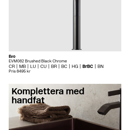
Evo
EVM082 Brushed Black Chrome
CR
MB
LU
CU
BR
BC
HG
BrBC
BN
Pris 8495 kr
Komplettera med
handfat