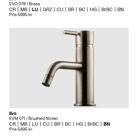
EVO 078 / Brass
CR
MB
LU
GRZ
CU
BR
BC
HG
BrBC
BN
Pris 5995 kr
Evo
EVM 071 / Brushed Nickel
CR
MB
LU
CU
BR
BC
HG
BrBC
BN
Pris 5495 kr