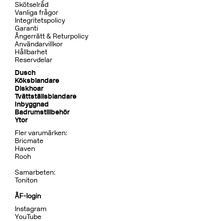
Skötselråd
Vanliga frågor
Integritetspolicy
Garanti
Ångerrätt & Returpolicy
Användarvillkor
Hållbarhet
Reservdelar
Dusch
Köksblandare
Diskhoar
Tvättställsblandare
Inbyggnad
Badrumstillbehör
Ytor
Fler varumärken:
Bricmate
Haven
Rooh
Samarbeten:
Toniton
ÅF-login
Instagram
YouTube