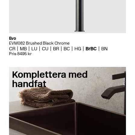
Evo
EVM082 Brushed Black Chrome
CR
MB
LU
CU
BR
BC
HG
BrBC
BN
Pris 8495 kr
Komplettera med
handfat