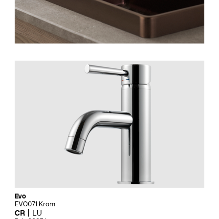
Evo
EVO071 Krom
CR
LU