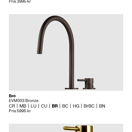
Pris 3995 kr
Evo
EVM003 Bronze
CR
MB
LU
CU
BR
BC
HG
BrBC
BN
Pris 5995 kr