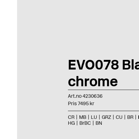
EVO078 Bl
chrome
Art.no 4230636
Pris 7495 kr
CR
MB
LU
GRZ
CU
BR
HG
BrBC
BN