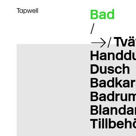
Bad
Tvä
Handd
Dusch
Badkar
Badrum
Blanda
Tillbeh