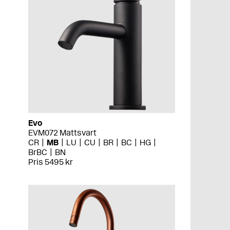
Evo
EVM072 Mattsvart
CR
MB
LU
CU
BR
BC
HG
BrBC
BN
Pris 5495 kr