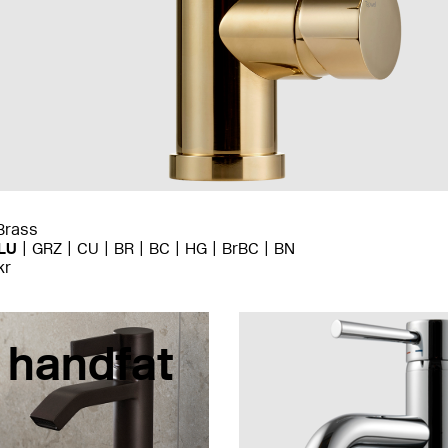
Brass
LU
GRZ
CU
BR
BC
HG
BrBC
BN
kr
 handfat