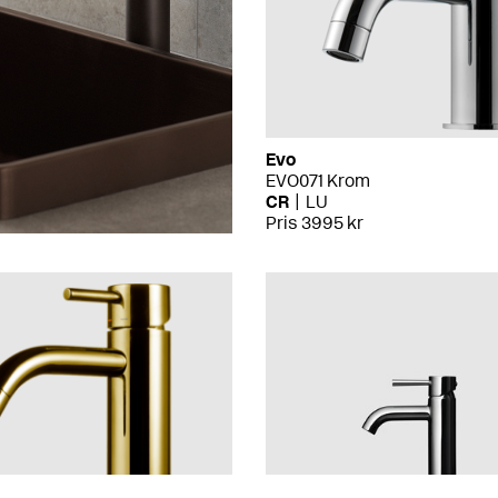
Evo
EVO071 Krom
CR
LU
Pris 3995 kr