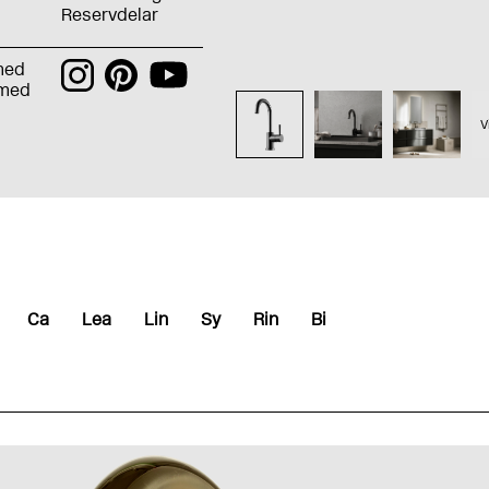
Reservdelar
med
 med
V
Ca
Lea
Lin
Sy
Rin
Bi