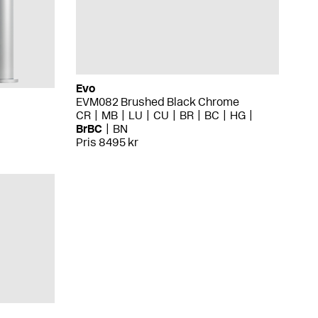
Evo
EVM082 Brushed Black Chrome
CR
MB
LU
CU
BR
BC
HG
BrBC
BN
Pris 8495 kr