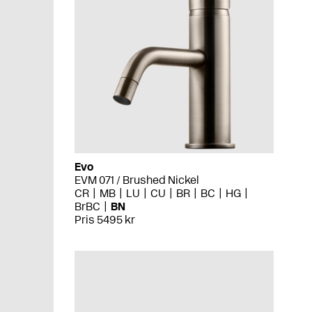
Evo
EVM 071 / Brushed Nickel
CR
MB
LU
CU
BR
BC
HG
BrBC
BN
Pris 5495 kr