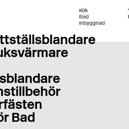
Kök
Bad
Inbyggnad
ttställsblandare
uksvärmare
sblandare
stillbehör
rfästen
ör Bad