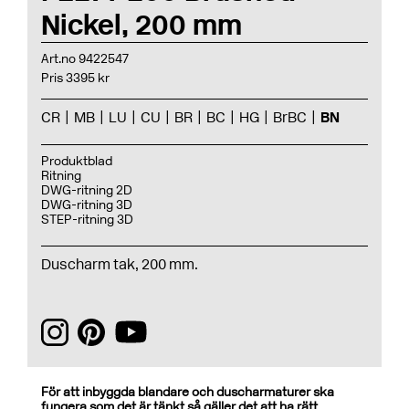
Nickel, 200 mm
Art.no 9422547
Pris 3395 kr
CR
MB
LU
CU
BR
BC
HG
BrBC
BN
Produktblad
Ritning
DWG-ritning 2D
DWG-ritning 3D
STEP-ritning 3D
Duscharm tak, 200 mm.
För att inbyggda blandare och duscharmaturer ska
fungera som det är tänkt så gäller det att ha rätt