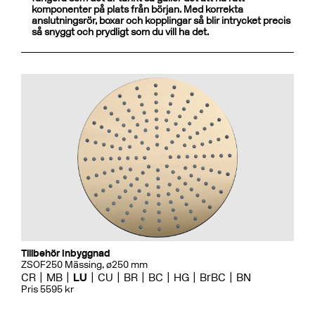
komponenter på plats från början. Med korrekta
anslutningsrör, boxar och kopplingar så blir intrycket precis
så snyggt och prydligt som du vill ha det.
Tillbehör Inbyggnad
ZSOF250 Mässing, ø250 mm
CR
MB
LU
CU
BR
BC
HG
BrBC
BN
Pris 5595 kr