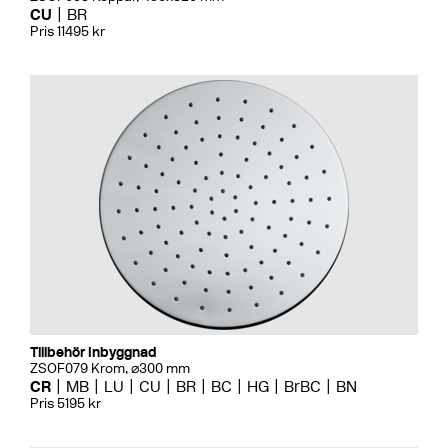
CU
BR
Pris 11495 kr
Tillbehör Inbyggnad
ZSOF079 Krom, ⌀300 mm
CR
MB
LU
CU
BR
BC
HG
BrBC
BN
Pris 5195 kr