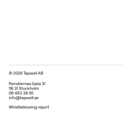
© 2026 Tapwell AB
Renstiernas Gata 31
116 31 Stockholm
08-652 38 00
info@tapwell.se
Whistleblowing report
Om Tapwell
Om våra ytor
Skötselråd
Vanliga frågor