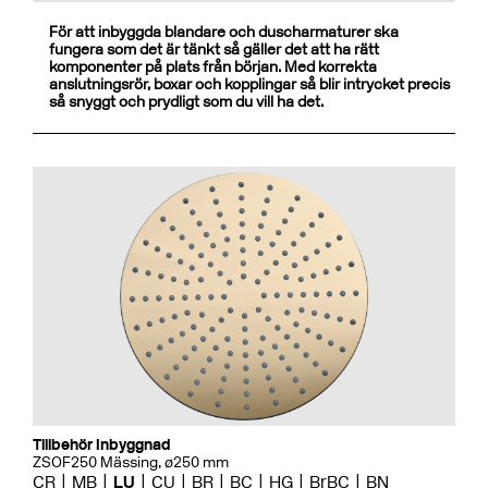
För att inbyggda blandare och duscharmaturer ska
fungera som det är tänkt så gäller det att ha rätt
komponenter på plats från början. Med korrekta
anslutningsrör, boxar och kopplingar så blir intrycket precis
så snyggt och prydligt som du vill ha det.
Tillbehör Inbyggnad
ZSOF250 Mässing, ø250 mm
CR
MB
LU
CU
BR
BC
HG
BrBC
BN