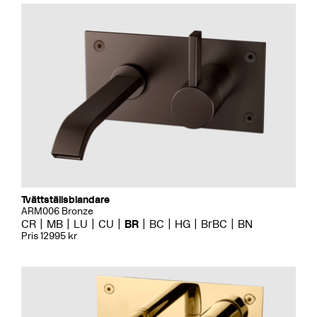
Tvättställsblandare
ARM006 Bronze
CR
MB
LU
CU
BR
BC
HG
BrBC
BN
Pris 12995 kr