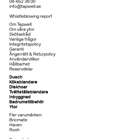
08-652 38 00
info@tapwell.se
Whistleblowing report
Om Tapwell
Om våra ytor
Skötselråd
Vanliga frågor
Integritetspolicy
Garanti
Ångerrätt & Returpolicy
Användarvillkor
Hållbarhet
Reservdelar
Dusch
Köksblandare
Diskhoar
Tvättställsblandare
Inbyggnad
Badrumstillbehör
Ytor
Fler varumärken:
Bricmate
Haven
Rooh