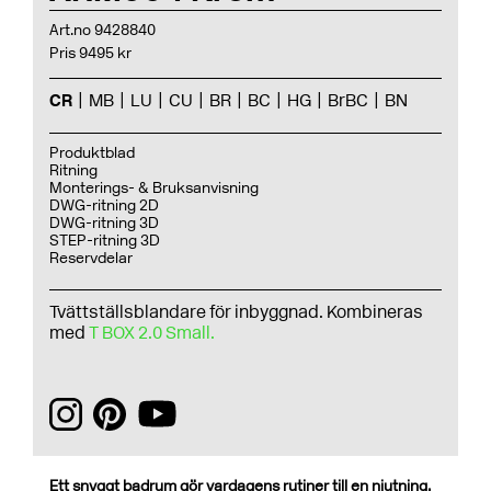
Art.no 9428840
Pris 9495 kr
CR
MB
LU
CU
BR
BC
HG
BrBC
BN
Produktblad
Ritning
Monterings- & Bruksanvisning
DWG-ritning 2D
DWG-ritning 3D
STEP-ritning 3D
Reservdelar
Tvättställsblandare för inbyggnad. Kombineras
med
T BOX 2.0 Small.
Ett snyggt badrum gör vardagens rutiner till en njutning.