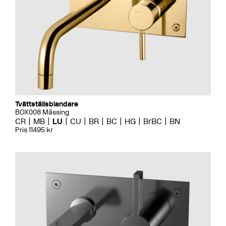
Tvättställsblandare
BOX008 Mässing
CR
MB
LU
CU
BR
BC
HG
BrBC
BN
Pris 11495 kr