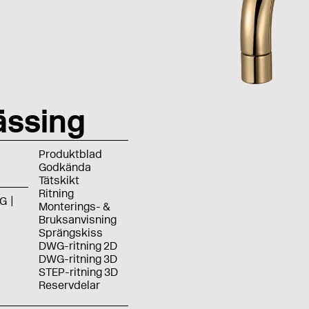
ssing
Produktblad
Godkända
Tätskikt
Ritning
G
Monterings- &
Bruksanvisning
Sprängskiss
DWG-ritning 2D
DWG-ritning 3D
STEP-ritning 3D
Reservdelar