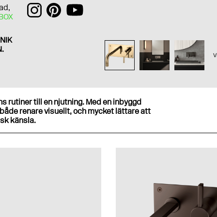
ad,
 BOX
NIK
.
V
 rutiner till en njutning. Med en inbyggd
 både renare visuellt, och mycket lättare att
isk känsla.