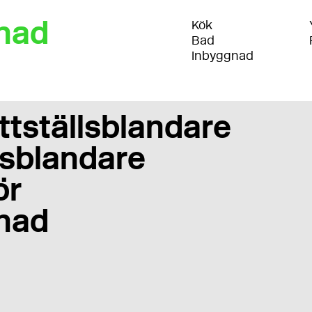
nad
Kök
Bad
Inbyggnad
ttställsblandare
sblandare
ör
nad