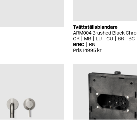
Tvättställsblandare
ARM004 Brushed Black Chr
CR
MB
LU
CU
BR
BC
BrBC
BN
Pris 14995 kr