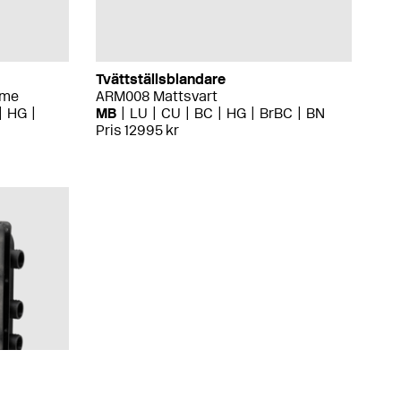
Tvättställsblandare
ome
ARM008 Mattsvart
HG
MB
LU
CU
BC
HG
BrBC
BN
Pris 12995 kr