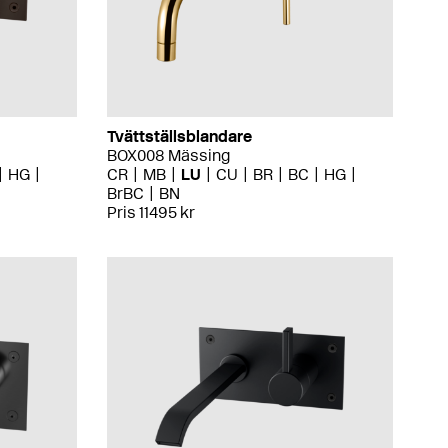
Tvättställsblandare
BOX008 Mässing
HG
CR
MB
LU
CU
BR
BC
HG
BrBC
BN
Pris 11495 kr