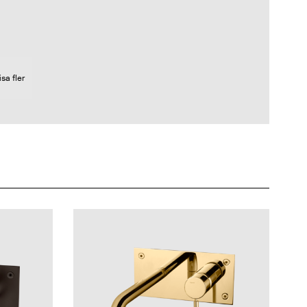
isa fler