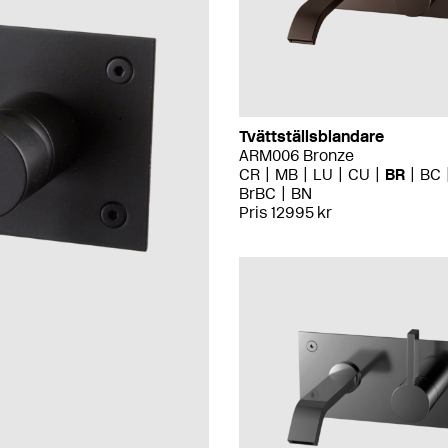
Tvättställsblandare
ARM006 Bronze
CR
MB
LU
CU
BR
BC
BrBC
BN
Pris 12995 kr