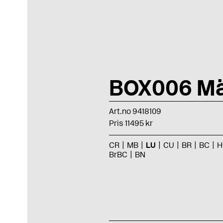
BOX006 Mä
Art.no 9418109
Pris 11495 kr
CR
MB
LU
CU
BR
BC
H
BrBC
BN