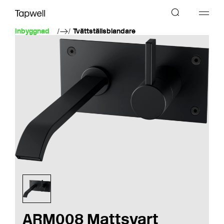
Inbyggnad
Tvättställsblandare
ARM008 Mattsvart