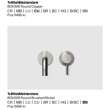
Tvättställsblandare
BOX006 Round Copper
CR
MB
LU
CU
BR
BC
HG
BrBC
BN
Pris 11495 kr
Tvättställsblandare
BOX008 Round Brushed Nickel
CR
MB
LU
CU
BR
BC
HG
BrBC
BN
Pris 11495 kr