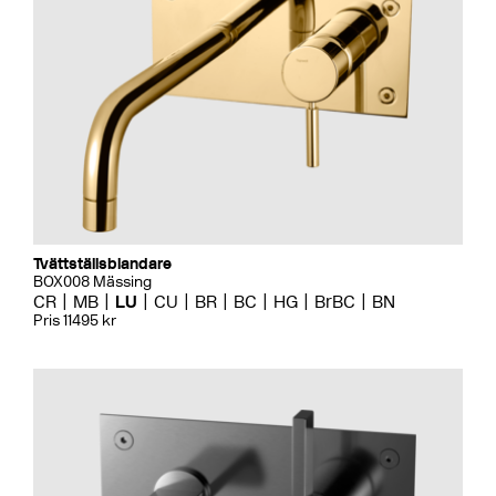
Tvättställsblandare
BOX008 Mässing
CR
MB
LU
CU
BR
BC
HG
BrBC
BN
Pris 11495 kr