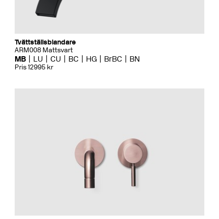
Tvättställsblandare
ARM008 Mattsvart
MB
LU
CU
BC
HG
BrBC
BN
Pris 12995 kr