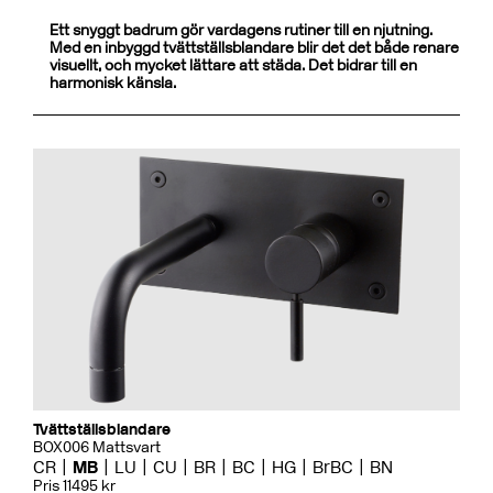
Ett snyggt badrum gör vardagens rutiner till en njutning.
Med en inbyggd tvättställsblandare blir det det både renare
visuellt, och mycket lättare att städa. Det bidrar till en
harmonisk känsla.
Tvättställsblandare
BOX006 Mattsvart
CR
MB
LU
CU
BR
BC
HG
BrBC
BN
Pris 11495 kr