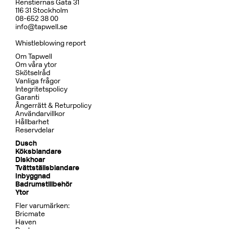
Renstiernas Gata 31
116 31 Stockholm
08-652 38 00
info@tapwell.se
Whistleblowing report
Om Tapwell
Om våra ytor
Skötselråd
Vanliga frågor
Integritetspolicy
Garanti
Ångerrätt & Returpolicy
Användarvillkor
Hållbarhet
Reservdelar
Dusch
Köksblandare
Diskhoar
Tvättställsblandare
Inbyggnad
Badrumstillbehör
Ytor
Fler varumärken:
Bricmate
Haven