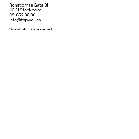
Renstiernas Gata 31
116 31 Stockholm
08-652 38 00
info@tapwell.se
Whistleblowing report
Om Tapwell
Om våra ytor
Skötselråd
Vanliga frågor
Integritetspolicy
Garanti
Ångerrätt & Returpolicy
Användarvillkor
Hållbarhet
Reservdelar
Dusch
Köksblandare
Diskhoar
Tvättställsblandare
Inbyggnad
Badrumstillbehör
Ytor
Fler varumärken:
Bricmate
Haven