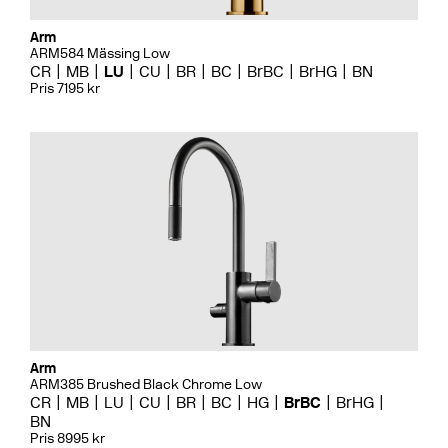
Arm
ARM584 Mässing Low
CR
MB
LU
CU
BR
BC
BrBC
BrHG
BN
Pris 7195 kr
Arm
ARM385 Brushed Black Chrome Low
CR
MB
LU
CU
BR
BC
HG
BrBC
BrHG
BN
Pris 8995 kr