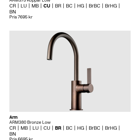
ARM375 Koppar Low
CR
LU
MB
CU
BR
BC
HG
BrBC
BrHG
BN
Pris 7695 kr
Arm
ARM380 Bronze Low
CR
MB
LU
CU
BR
BC
HG
BrBC
BrHG
BN
Pris 6695 kr