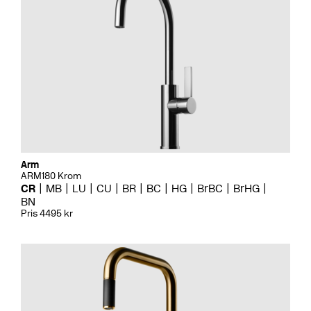
Arm
ARM180 Krom
CR
MB
LU
CU
BR
BC
HG
BrBC
BrHG
BN
Pris 4495 kr