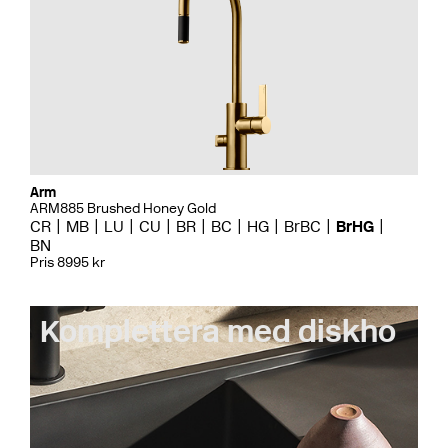
Arm
ARM885 Brushed Honey Gold
CR
MB
LU
CU
BR
BC
HG
BrBC
BrHG
BN
Pris 8995 kr
Komplettera med diskho