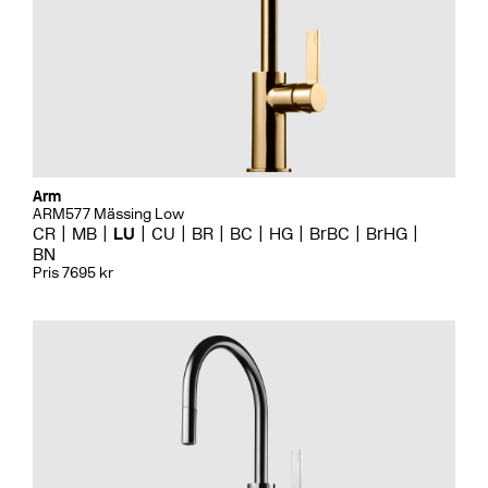
Arm
ARM577 Mässing Low
CR
MB
LU
CU
BR
BC
HG
BrBC
BrHG
BN
Pris 7695 kr