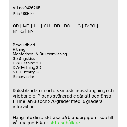
Art.no 9426265
Pris 4895 kr
CR
MB
LU
CU
BR
BC
HG
BrBC
BrHG
BN
Produktblad
Ritning
Monterings- & Bruksanvisning
Sprängskiss
DWG-ritning 2D
DWG-ritning 3D
STEP-ritning 3D
Reservdelar
Köksblandare med diskmaskinsavstängning och
vridbar pip. Pipens svängradie går att begränsa
till mellan 60 och 270 grader med 15 graders
intervaller.
Häng inte din disktrasa på blandarpipen - köp till
vår magnetiska
disktrasehållare
.