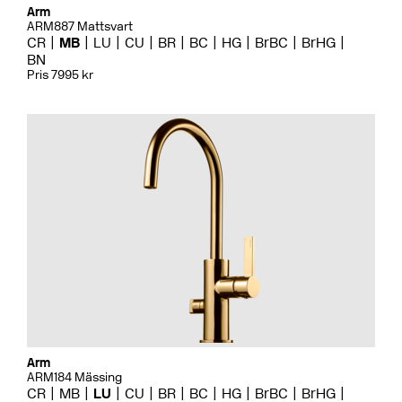
Arm
ARM887 Mattsvart
CR
MB
LU
CU
BR
BC
HG
BrBC
BrHG
BN
Pris 7995 kr
Arm
ARM184 Mässing
CR
MB
LU
CU
BR
BC
HG
BrBC
BrHG