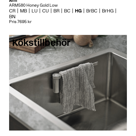
Arm
ARM580 Honey Gold Low
CR
MB
LU
CU
BR
BC
HG
BrBC
BrHG
BN
Pris 7695 kr
Kökstillbehör