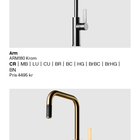
Arm
ARM180 Krom
CR
MB
LU
CU
BR
BC
HG
BrBC
BrHG
BN
Pris 4495 kr