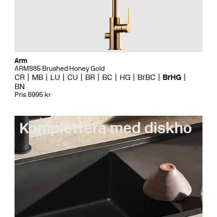
Arm
ARM885 Brushed Honey Gold
CR
MB
LU
CU
BR
BC
HG
BrBC
BrHG
BN
Pris 8995 kr
Komplettera med diskho