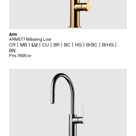
Arm
ARM577 Mässing Low
CR
MB
LU
CU
BR
BC
HG
BrBC
BrHG
BN
Pris 7695 kr