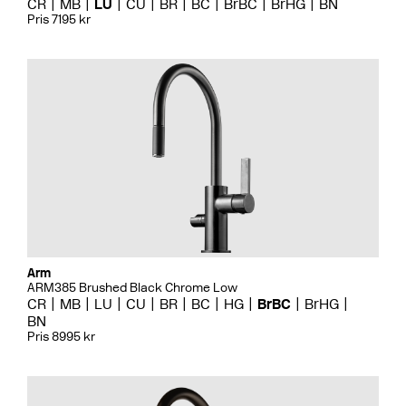
CR
MB
LU
CU
BR
BC
BrBC
BrHG
BN
Pris 7195 kr
Arm
ARM385 Brushed Black Chrome Low
CR
MB
LU
CU
BR
BC
HG
BrBC
BrHG
BN
Pris 8995 kr