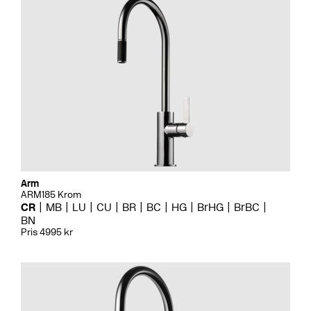
Arm
ARM185 Krom
CR
MB
LU
CU
BR
BC
HG
BrHG
BrBC
BN
Pris 4995 kr