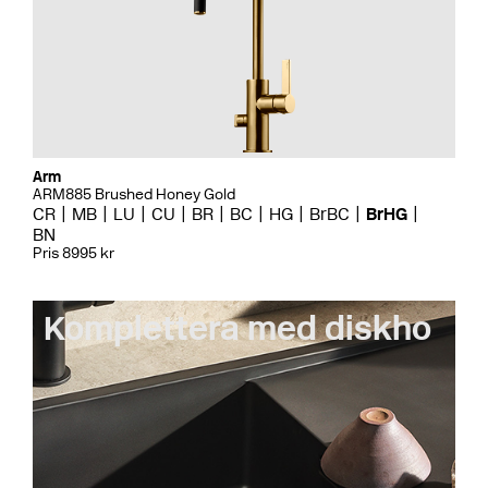
Arm
ARM885 Brushed Honey Gold
CR
MB
LU
CU
BR
BC
HG
BrBC
BrHG
BN
Pris 8995 kr
Komplettera med diskho