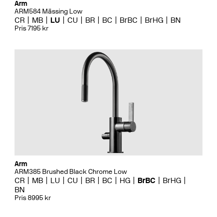
Arm
ARM584 Mässing Low
CR
MB
LU
CU
BR
BC
BrBC
BrHG
BN
Pris 7195 kr
Arm
ARM385 Brushed Black Chrome Low
CR
MB
LU
CU
BR
BC
HG
BrBC
BrHG
BN
Pris 8995 kr