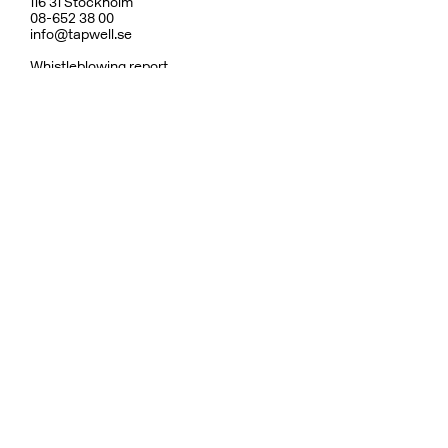
116 31 Stockholm
08-652 38 00
info@tapwell.se
Whistleblowing report
Om Tapwell
Om våra ytor
Skötselråd
Vanliga frågor
Integritetspolicy
Garanti
Ångerrätt & Returpolicy
Användarvillkor
Hållbarhet
Reservdelar
Dusch
Köksblandare
Diskhoar
Tvättställsblandare
Inbyggnad
Badrumstillbehör
Ytor
Fler varumärken:
Bricmate
Haven
Rooh