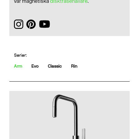
vår magnetiska
disktrasehållare
.
Serier:
Arm
Evo
Classic
Rin