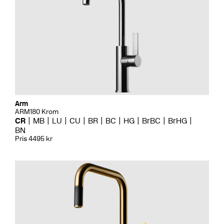
Arm
ARM180 Krom
CR
MB
LU
CU
BR
BC
HG
BrBC
BrHG
BN
Pris 4495 kr