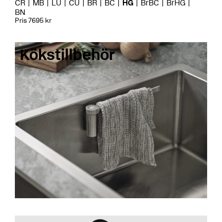
CR
MB
LU
CU
BR
BC
HG
BrBC
BrHG
BN
Pris 7695 kr
Kökstillbehör