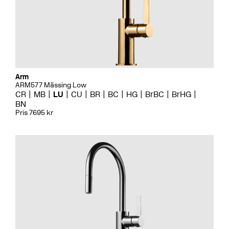
Arm
ARM577 Mässing Low
CR
MB
LU
CU
BR
BC
HG
BrBC
BrHG
BN
Pris 7695 kr