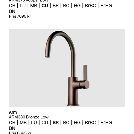
ARM375 Koppar Low
CR
LU
MB
CU
BR
BC
HG
BrBC
BrHG
BN
Pris 7695 kr
Arm
ARM380 Bronze Low
CR
MB
LU
CU
BR
BC
HG
BrBC
BrHG
BN
Pris 6695 kr