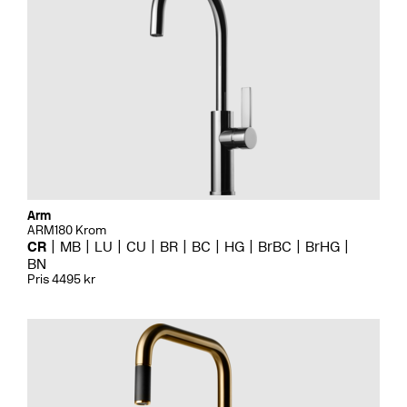
Arm
ARM180 Krom
CR
MB
LU
CU
BR
BC
HG
BrBC
BrHG
BN
Pris 4495 kr