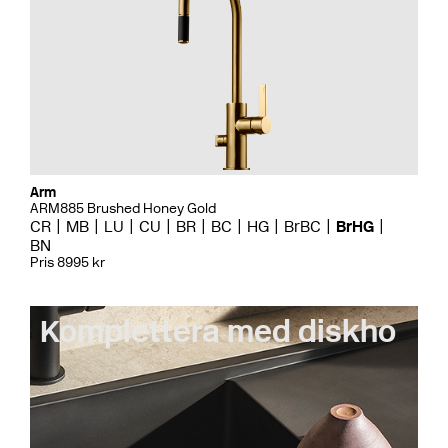
Arm
ARM885 Brushed Honey Gold
CR
MB
LU
CU
BR
BC
HG
BrBC
BrHG
BN
Pris 8995 kr
Komplettera med diskho