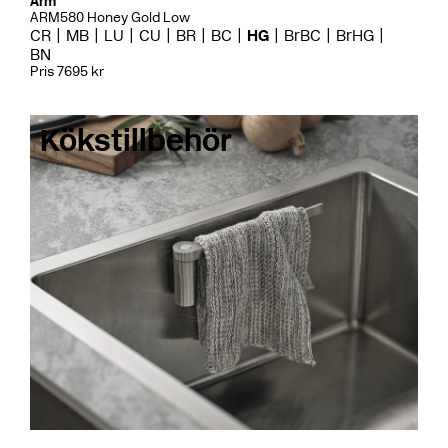
Arm
ARM580 Honey Gold Low
CR
MB
LU
CU
BR
BC
HG
BrBC
BrHG
BN
Pris 7695 kr
Kökstillbehör