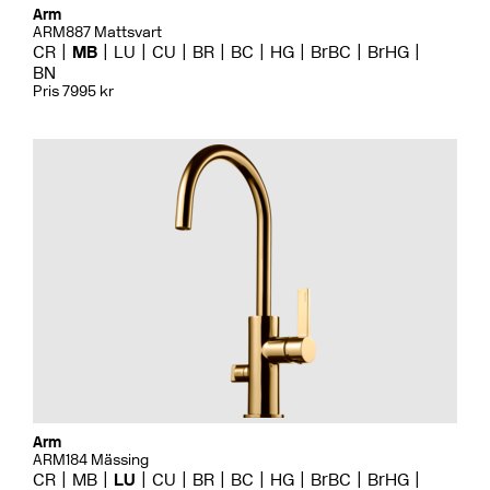
Arm
ARM887 Mattsvart
CR
MB
LU
CU
BR
BC
HG
BrBC
BrHG
BN
Pris 7995 kr
Arm
ARM184 Mässing
CR
MB
LU
CU
BR
BC
HG
BrBC
BrHG