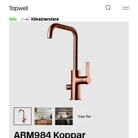
Kök
Köksblandare
Visa fler
ARM984 Koppar