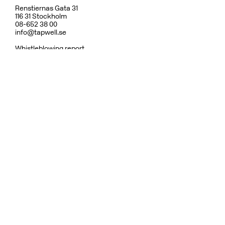
Renstiernas Gata 31
116 31 Stockholm
08-652 38 00
info@tapwell.se
Whistleblowing report
Om Tapwell
Om våra ytor
Skötselråd
Vanliga frågor
Integritetspolicy
Garanti
Ångerrätt & Returpolicy
Användarvillkor
Hållbarhet
Reservdelar
Dusch
Köksblandare
Diskhoar
Tvättställsblandare
Inbyggnad
Badrumstillbehör
Ytor
Fler varumärken:
Bricmate
Haven