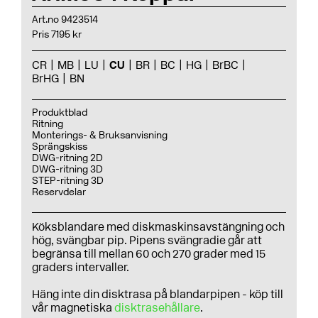
Art.no 9423514
Pris 7195 kr
CR
MB
LU
CU
BR
BC
HG
BrBC
BrHG
BN
Produktblad
Ritning
Monterings- & Bruksanvisning
Sprängskiss
DWG-ritning 2D
DWG-ritning 3D
STEP-ritning 3D
Reservdelar
Köksblandare med diskmaskinsavstängning och
hög, svängbar pip. Pipens svängradie går att
begränsa till mellan 60 och 270 grader med 15
graders intervaller.
Häng inte din disktrasa på blandarpipen - köp till
vår magnetiska
disktrasehållare
.