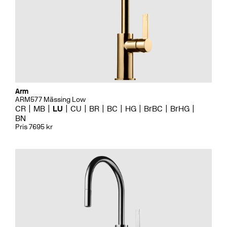
Arm
ARM577 Mässing Low
CR
MB
LU
CU
BR
BC
HG
BrBC
BrHG
BN
Pris 7695 kr