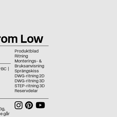
rom Low
Produktblad
Ritning
Monterings- &
Bruksanvisning
rBC
Sprängskiss
DWG-ritning 2D
DWG-ritning 3D
STEP-ritning 3D
Reservdelar
ög,
e går