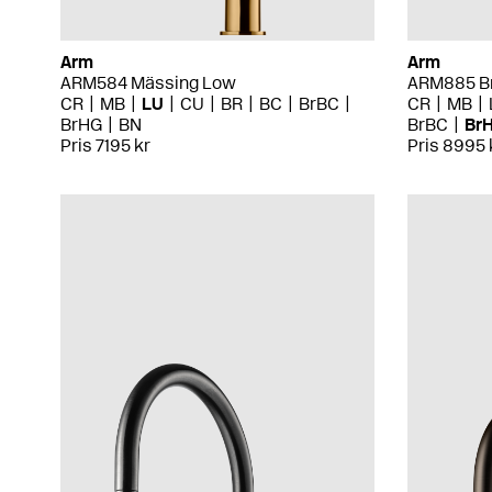
Arm
Arm
ARM584 Mässing Low
ARM885 Br
CR
MB
LU
CU
BR
BC
BrBC
CR
MB
BrHG
BN
BrBC
Br
Pris 7195 kr
Pris 8995 