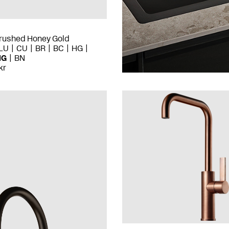
ushed Honey Gold
LU
CU
BR
BC
HG
HG
BN
kr