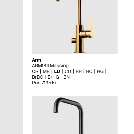
Arm
ARM184 Mässing
CR
MB
LU
CU
BR
BC
HG
BrBC
BrHG
BN
Pris 7195 kr