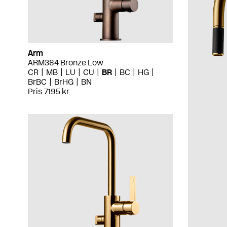
Arm
ARM384 Bronze Low
CR
MB
LU
CU
BR
BC
HG
BrBC
BrHG
BN
Pris 7195 kr