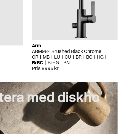
Arm
ARM984 Brushed Black Chrome
CR
MB
LU
CU
BR
BC
HG
BrBC
BrHG
BN
Pris 8995 kr
tera med diskho