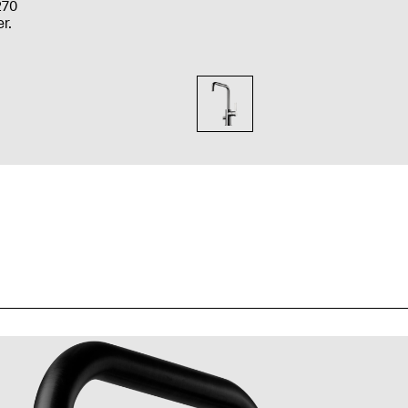
270
r.