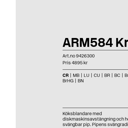
ARM584 K
Art.no 9426300
Pris 4895 kr
CR
MB
LU
CU
BR
BC
B
BrHG
BN
Köksblandare med
diskmaskinsavstängning och h
svängbar pip. Pipens svängradi