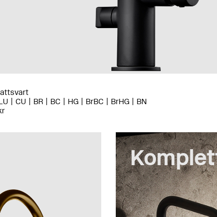
ttsvart
LU
CU
BR
BC
HG
BrBC
BrHG
BN
kr
Komplet