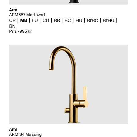
Arm
ARM887 Mattsvart
CR
MB
LU
CU
BR
BC
HG
BrBC
BrHG
BN
Pris 7995 kr
Arm
ARM184 Mässing