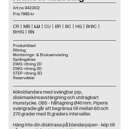
Art.no 9423512
Pris 7995 kr
CR
MB
LU
CU
BR
BC
HG
BrBC
BrHG
BN
Produktblad
Ritning
Monterings- & Bruksanvisning
Sprängskiss
DWG-ritning 2D
DWG-ritning 3D
STEP-ritning 3D
Reservdelar
Köksblandare med svängbar pip,
diskmaskinsavstängning och utdragbart
munstycke. OBS - håltagning Ø40 mm. Pipens
svängradie går att begränsa till mellan 60 och
270 grader med 15 graders intervaller.
Häng inte din disktrasa på blandarpipen - köp till