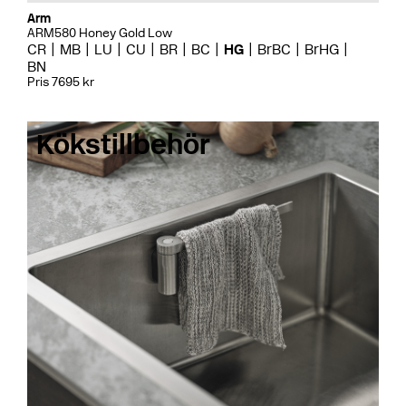
Arm
ARM580 Honey Gold Low
CR
MB
LU
CU
BR
BC
HG
BrBC
BrHG
BN
Pris 7695 kr
Kökstillbehör