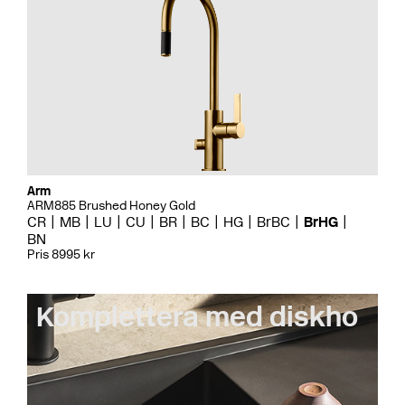
Arm
ARM885 Brushed Honey Gold
CR
MB
LU
CU
BR
BC
HG
BrBC
BrHG
BN
Pris 8995 kr
Komplettera med diskho