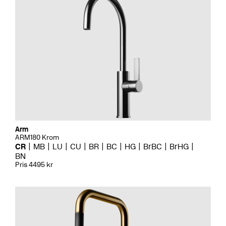
Arm
ARM180 Krom
CR
MB
LU
CU
BR
BC
HG
BrBC
BrHG
BN
Pris 4495 kr