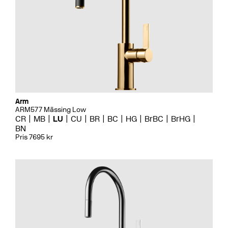
Arm
ARM577 Mässing Low
CR
MB
LU
CU
BR
BC
HG
BrBC
BrHG
BN
Pris 7695 kr