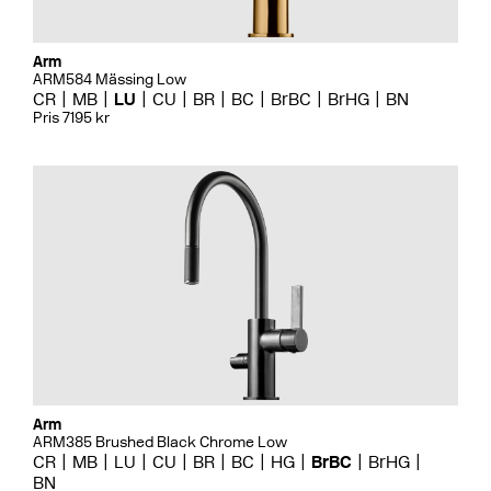
Arm
ARM584 Mässing Low
CR
MB
LU
CU
BR
BC
BrBC
BrHG
BN
Pris 7195 kr
Arm
ARM385 Brushed Black Chrome Low
CR
MB
LU
CU
BR
BC
HG
BrBC
BrHG
BN