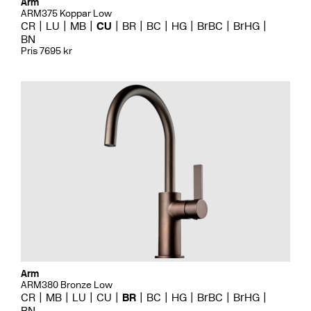
Arm
ARM375 Koppar Low
CR
LU
MB
CU
BR
BC
HG
BrBC
BrHG
BN
Pris 7695 kr
Arm
ARM380 Bronze Low
CR
MB
LU
CU
BR
BC
HG
BrBC
BrHG
BN