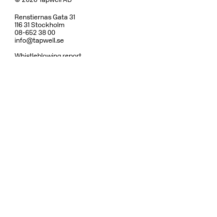
Renstiernas Gata 31
116 31 Stockholm
08-652 38 00
info@tapwell.se
Whistleblowing report
Om Tapwell
Om våra ytor
Skötselråd
Vanliga frågor
Integritetspolicy
Garanti
Ångerrätt & Returpolicy
Användarvillkor
Hållbarhet
Reservdelar
Dusch
Köksblandare
Diskhoar
Tvättställsblandare
Inbyggnad
Badrumstillbehör
Ytor
Fler varumärken: