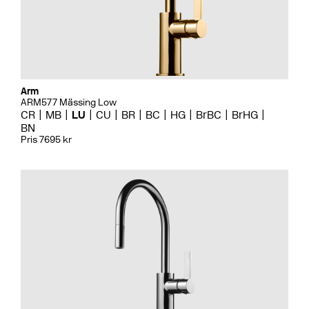
Arm
ARM577 Mässing Low
CR
MB
LU
CU
BR
BC
HG
BrBC
BrHG
BN
Pris 7695 kr