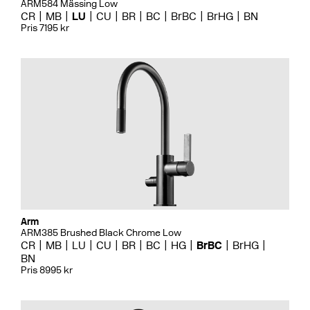
ARM584 Mässing Low
CR
MB
LU
CU
BR
BC
BrBC
BrHG
BN
Pris 7195 kr
Arm
ARM385 Brushed Black Chrome Low
CR
MB
LU
CU
BR
BC
HG
BrBC
BrHG
BN
Pris 8995 kr