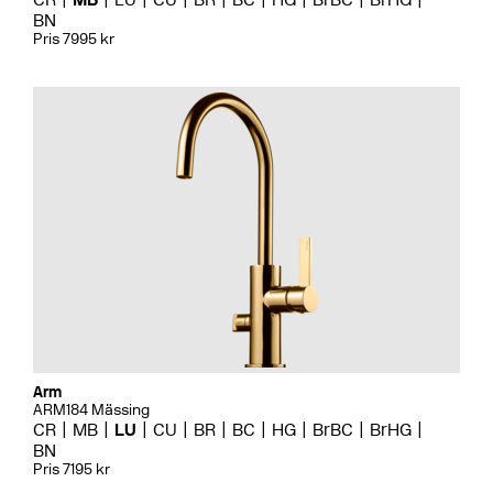
BN
Pris 7995 kr
Arm
ARM184 Mässing
CR
MB
LU
CU
BR
BC
HG
BrBC
BrHG
BN
Pris 7195 kr