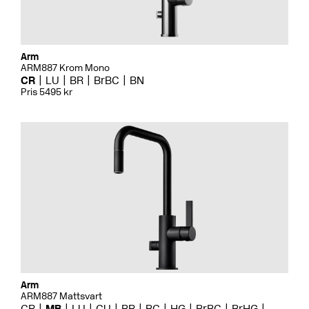
Arm
ARM887 Krom Mono
CR
LU
BR
BrBC
BN
Pris 5495 kr
Arm
ARM887 Mattsvart
CR
MB
LU
CU
BR
BC
HG
BrBC
BrHG