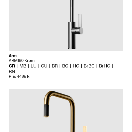
Arm
ARM180 Krom
CR
MB
LU
CU
BR
BC
HG
BrBC
BrHG
BN
Pris 4495 kr