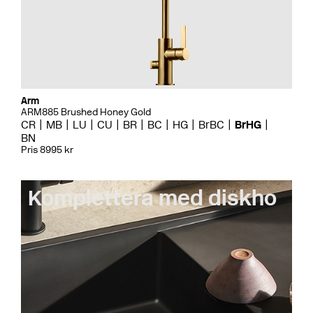
Arm
ARM885 Brushed Honey Gold
CR
MB
LU
CU
BR
BC
HG
BrBC
BrHG
BN
Pris 8995 kr
Komplettera med diskho