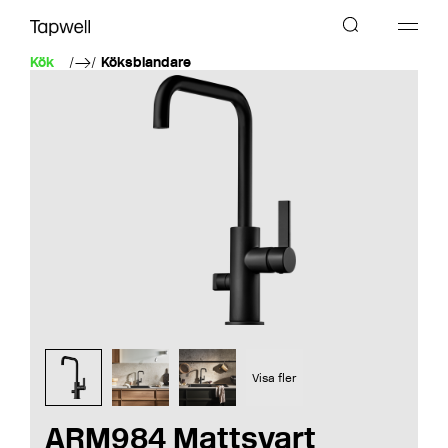
Kök
Köksblandare
Visa fler
ARM984 Mattsvart