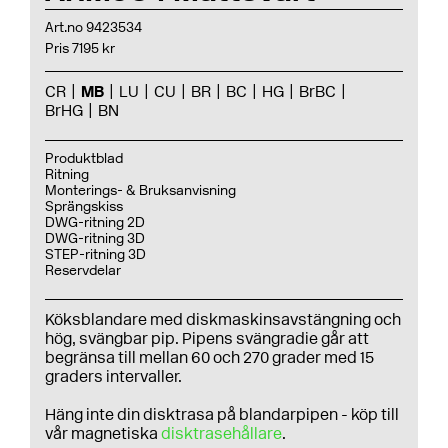
Art.no 9423534
Pris 7195 kr
CR
MB
LU
CU
BR
BC
HG
BrBC
BrHG
BN
Produktblad
Ritning
Monterings- & Bruksanvisning
Sprängskiss
DWG-ritning 2D
DWG-ritning 3D
STEP-ritning 3D
Reservdelar
Köksblandare med diskmaskinsavstängning och
hög, svängbar pip. Pipens svängradie går att
begränsa till mellan 60 och 270 grader med 15
graders intervaller.
Häng inte din disktrasa på blandarpipen - köp till
vår magnetiska
disktrasehållare
.