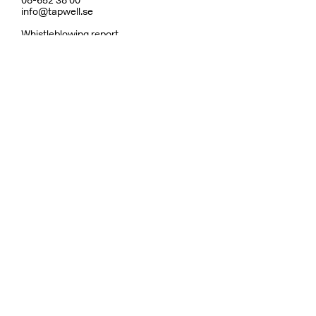
08-652 38 00
info@tapwell.se
Whistleblowing report
Om Tapwell
Om våra ytor
Skötselråd
Vanliga frågor
Integritetspolicy
Garanti
Ångerrätt & Returpolicy
Användarvillkor
Hållbarhet
Reservdelar
Dusch
Köksblandare
Diskhoar
Tvättställsblandare
Inbyggnad
Badrumstillbehör
Ytor
Fler varumärken:
Bricmate
Haven
Rooh
Samarbeten: