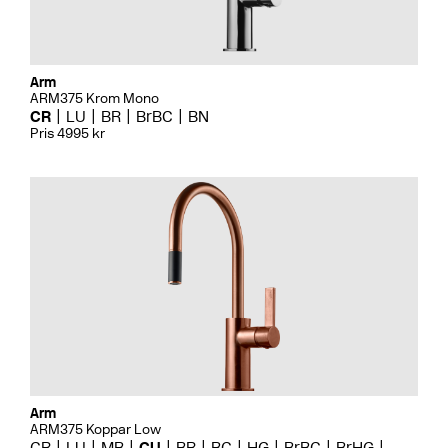
Arm
ARM375 Krom Mono
CR
LU
BR
BrBC
BN
Pris 4995 kr
Arm
ARM375 Koppar Low
CR
LU
MB
CU
BR
BC
HG
BrBC
BrHG