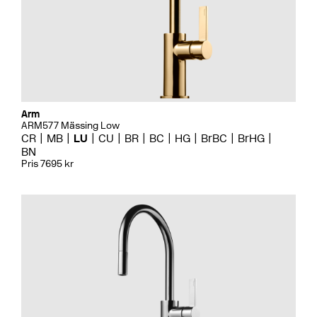
Arm
ARM577 Mässing Low
CR
MB
LU
CU
BR
BC
HG
BrBC
BrHG
BN
Pris 7695 kr