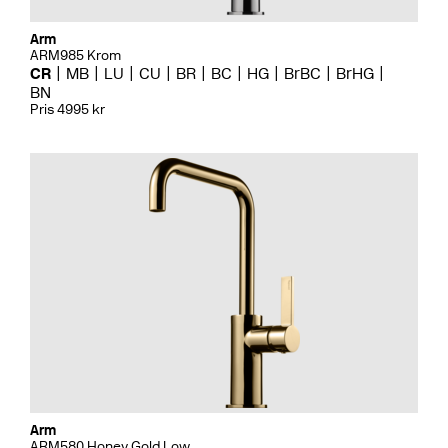
Arm
ARM985 Krom
CR
MB
LU
CU
BR
BC
HG
BrBC
BrHG
BN
Pris 4995 kr
Arm
ARM580 Honey Gold Low