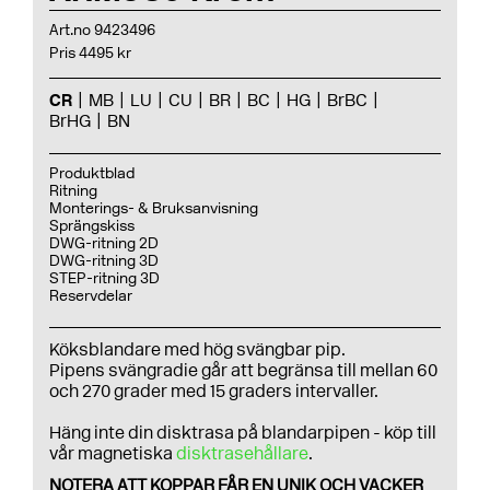
Art.no 9423496
Pris 4495 kr
CR
MB
LU
CU
BR
BC
HG
BrBC
BrHG
BN
Produktblad
Ritning
Monterings- & Bruksanvisning
Sprängskiss
DWG-ritning 2D
DWG-ritning 3D
STEP-ritning 3D
Reservdelar
Köksblandare med hög svängbar pip.
Pipens svängradie går att begränsa till mellan 60
och 270 grader med 15 graders intervaller.
Häng inte din disktrasa på blandarpipen - köp till
vår magnetiska
disktrasehållare
.
NOTERA ATT KOPPAR FÅR EN UNIK OCH VACKER