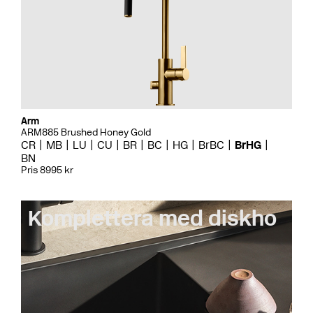
Arm
ARM885 Brushed Honey Gold
CR
MB
LU
CU
BR
BC
HG
BrBC
BrHG
BN
Pris 8995 kr
Komplettera med diskho