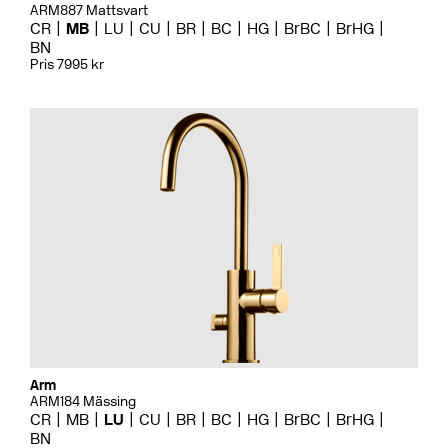
ARM887 Mattsvart
CR
MB
LU
CU
BR
BC
HG
BrBC
BrHG
BN
Pris 7995 kr
Arm
ARM184 Mässing
CR
MB
LU
CU
BR
BC
HG
BrBC
BrHG
BN