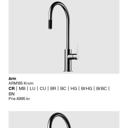
Arm
ARM185 Krom
CR
MB
LU
CU
BR
BC
HG
BrHG
BrBC
BN
Pris 4995 kr