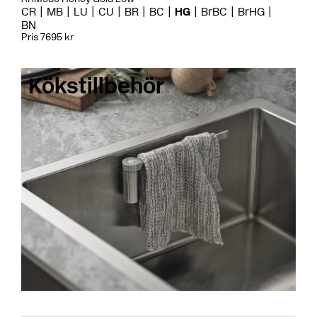
CR
MB
LU
CU
BR
BC
HG
BrBC
BrHG
BN
Pris 7695 kr
Kökstillbehör