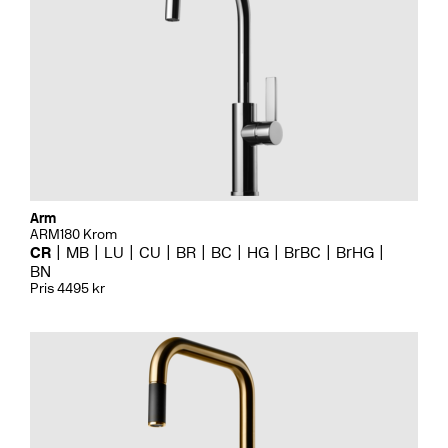
Arm
ARM180 Krom
CR
MB
LU
CU
BR
BC
HG
BrBC
BrHG
BN
Pris 4495 kr