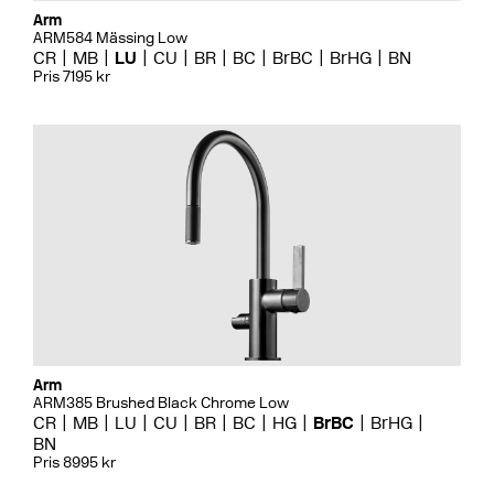
Arm
ARM584 Mässing Low
CR
MB
LU
CU
BR
BC
BrBC
BrHG
BN
Pris 7195 kr
Arm
ARM385 Brushed Black Chrome Low
CR
MB
LU
CU
BR
BC
HG
BrBC
BrHG
BN
Pris 8995 kr