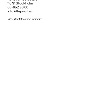
116 31 Stockholm
08-652 38 00
info@tapwell.se
Whistleblowing report
Om Tapwell
Om våra ytor
Skötselråd
Vanliga frågor
Integritetspolicy
Garanti
Ångerrätt & Returpolicy
Användarvillkor
Hållbarhet
Reservdelar
Dusch
Köksblandare
Diskhoar
Tvättställsblandare
Inbyggnad
Badrumstillbehör
Ytor
Fler varumärken:
Bricmate
Haven
Rooh