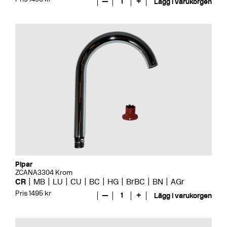
—
1
+
Lägg i varukorgen
Pipar
ZCANA3304 Krom
CR
MB
LU
CU
BC
HG
BrBC
BN
AGr
Pris 1495 kr
—
1
+
Lägg i varukorgen