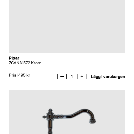
Pipar
ZCANA1572 Krom
Pris 1495 kr
—
1
+
Lägg i varukorgen