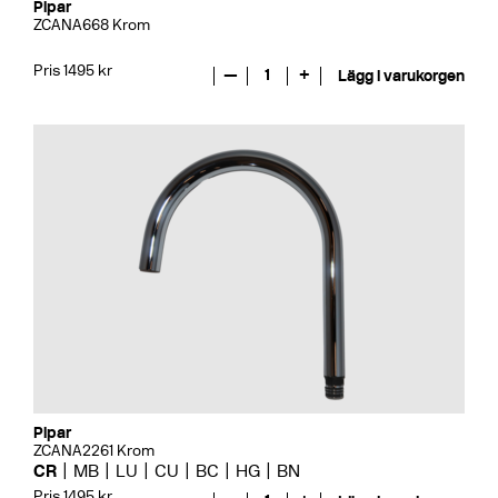
Pipar
ZCANA668 Krom
Pris 1495 kr
—
1
+
Lägg i varukorgen
Pipar
ZCANA2261 Krom
CR
MB
LU
CU
BC
HG
BN
Pris 1495 kr