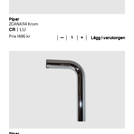
Pipar
ZCANA114 Krom
CR
LU
Pris 1495 kr
—
1
+
Lägg i varukorgen
Pipar