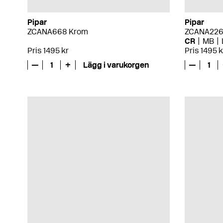
Pipar
Pipar
ZCANA668 Krom
ZCANA226
CR
MB
Pris 1495 kr
Pris 1495 k
—
1
+
Lägg i varukorgen
—
1