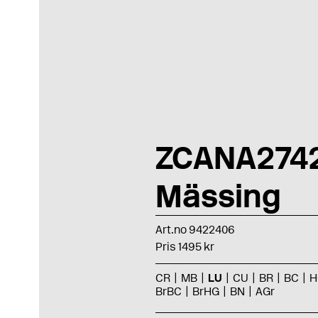
ZCANA274
Mässing
Art.no 9422406
Pris 1495 kr
CR
MB
LU
CU
BR
BC
H
BrBC
BrHG
BN
AGr