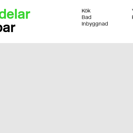
delar
Kök
Bad
par
Inbyggnad