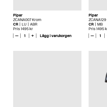
Pipar
Pipar
ZCANA007 Krom
ZCANA129
CR
LU
ABR
CR
MB
Pris 1495 kr
Pris 1495 k
—
1
+
Lägg i varukorgen
—
1