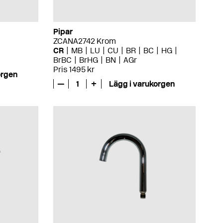
Pipar
ZCANA2742 Krom
CR
MB
LU
CU
BR
BC
HG
BrBC
BrHG
BN
AGr
Pris 1495 kr
orgen
—
1
+
Lägg i varukorgen