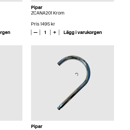
Pipar
ZCANA201 Krom
Pris 1495 kr
orgen
—
1
+
Lägg i varukorgen
Pipar