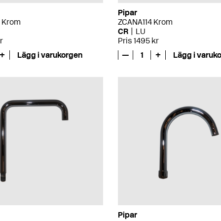
Pipar
 Krom
ZCANA114 Krom
CR
LU
r
Pris 1495 kr
+
Lägg i varukorgen
—
1
+
Lägg i varuk
Pipar