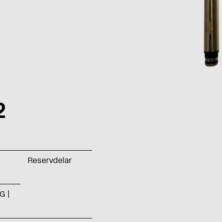
2
Reservdelar
G