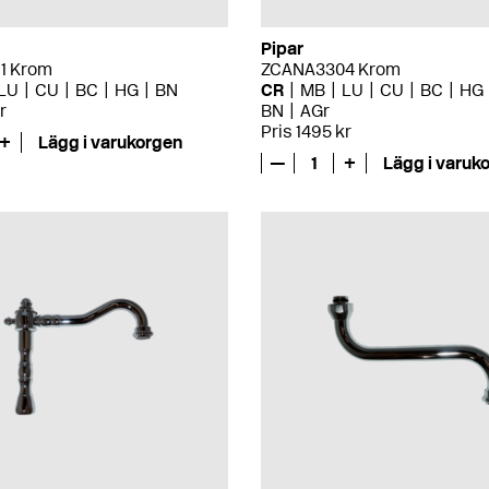
Pipar
1 Krom
ZCANA3304 Krom
LU
CU
BC
HG
BN
CR
MB
LU
CU
BC
HG
r
BN
AGr
Pris 1495 kr
+
Lägg i varukorgen
—
1
+
Lägg i varuk