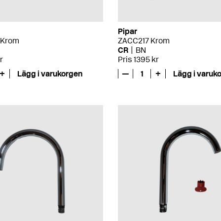
Pipar
 Krom
ZACC217 Krom
CR
BN
r
Pris 1395 kr
+
Lägg i varukorgen
—
1
+
Lägg i varuk