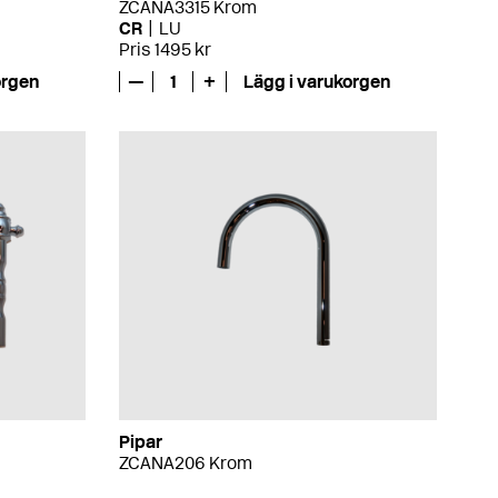
ZCANA3315 Krom
CR
LU
Pris 1495 kr
orgen
—
1
+
Lägg i varukorgen
Pipar
ZCANA206 Krom