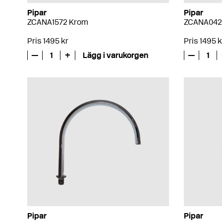
Pipar
Pipar
ZCANA1572 Krom
ZCANA042
Pris 1495 kr
Pris 1495 k
—
1
+
Lägg i varukorgen
—
1
Pipar
Pipar