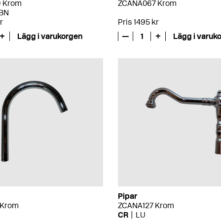
 Krom
ZCANA067 Krom
BN
r
Pris 1495 kr
+
Lägg i varukorgen
—
1
+
Lägg i varuk
Pipar
 Krom
ZCANA127 Krom
CR
LU