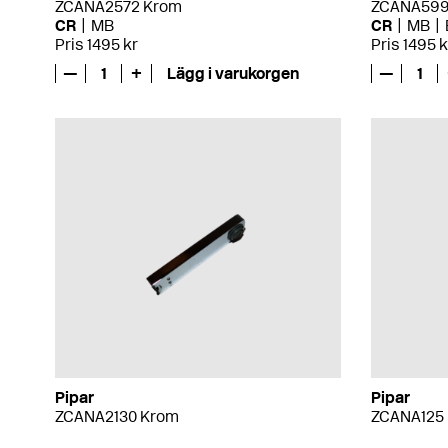
ZCANA2572 Krom
ZCANA599
CR
MB
CR
MB
Pris 1495 kr
Pris 1495 k
—
1
+
Lägg i varukorgen
—
1
Pipar
Pipar
ZCANA2130 Krom
ZCANA125