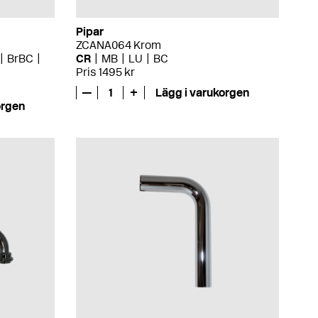
Pipar
ZCANA064 Krom
BrBC
CR
MB
LU
BC
Pris 1495 kr
—
1
+
Lägg i varukorgen
orgen