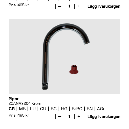
Pris 1495 kr
—
1
+
Lägg i varukorgen
Pipar
ZCANA3304 Krom
CR
MB
LU
CU
BC
HG
BrBC
BN
AGr
Pris 1495 kr
—
1
+
Lägg i varukorgen