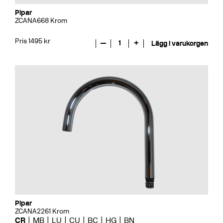
Pipar
ZCANA668 Krom
Pris 1495 kr
—
1
+
Lägg i varukorgen
Pipar
ZCANA2261 Krom
CR
MB
LU
CU
BC
HG
BN