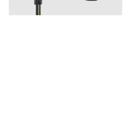
Pipar
ZACC241 Krom
Pris 1395 kr
—
1
+
Lägg i varukorgen