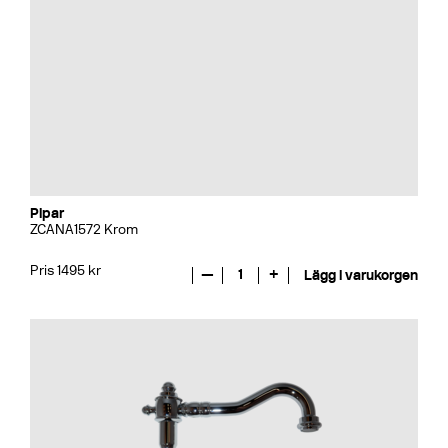
Pipar
ZCANA1572 Krom
Pris 1495 kr
—
1
+
Lägg i varukorgen