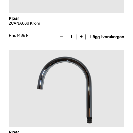
Pipar
ZCANA668 Krom
Pris 1495 kr
—
1
+
Lägg i varukorgen
Pipar