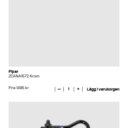
Pipar
ZCANA1572 Krom
Pris 1495 kr
—
1
+
Lägg i varukorgen