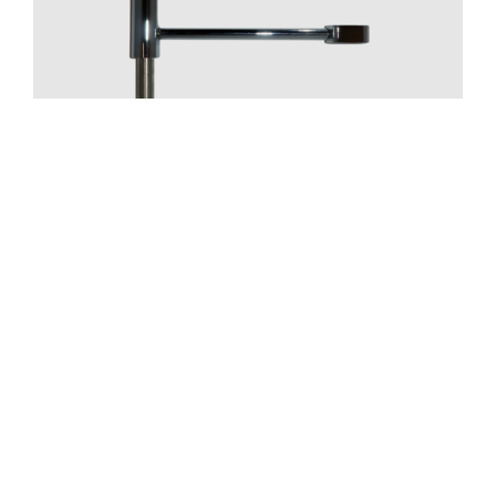
Pipar
ZACC241 Krom
Pris 1395 kr
—
1
+
Lägg i varukorgen