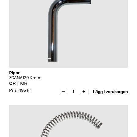
Pipar
ZCANA129 Krom
CR
MB
Pris 1495 kr
—
1
+
Lägg i varukorgen