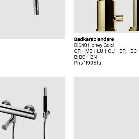
Badkarsblandare
BI048 Honey Gold
CR
MB
LU
CU
BR
BC
BrBC
BN
Pris 11995 kr