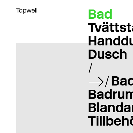
Bad
Tvättst
Handd
Dusch
Bad
Badrum
Blanda
Tillbeh