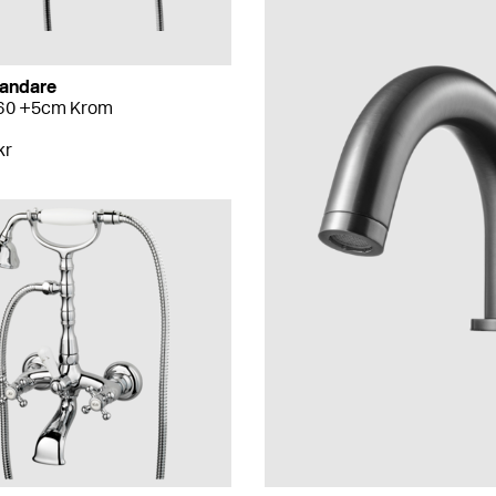
andare
60 +5cm Krom
kr