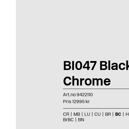
BI047 Blac
Chrome
Art.no 9422110
Pris 12995 kr
CR
MB
LU
CU
BR
BC
H
BrBC
BN