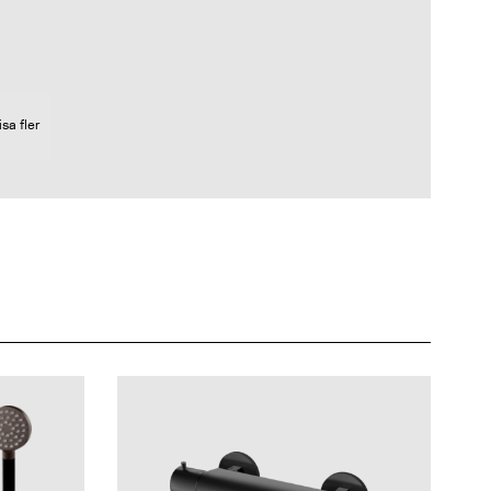
isa fler