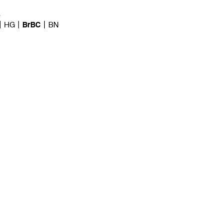
e
HG
BrBC
BN