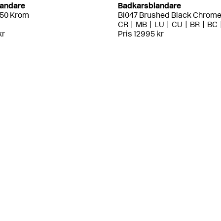
andare
Badkarsblandare
50 Krom
BI047 Brushed Black Chrom
CR
MB
LU
CU
BR
BC
kr
Pris 12995 kr