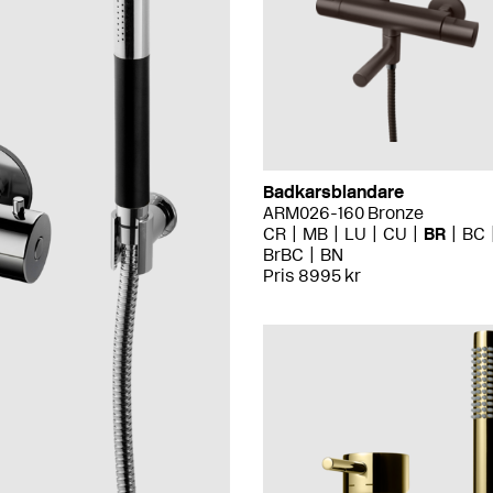
Badkarsblandare
ARM026-160 Bronze
CR
MB
LU
CU
BR
BC
BrBC
BN
Pris 8995 kr