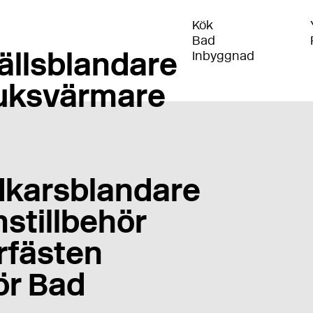
Kök
Bad
ällsblandare
Inbyggnad
uksvärmare
karsblandare
stillbehör
rfästen
ör Bad