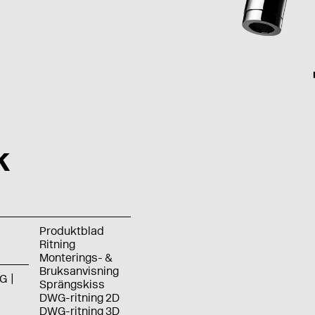
k
Produktblad
Ritning
Monterings- &
Bruksanvisning
G
Sprängskiss
DWG-ritning 2D
DWG-ritning 3D