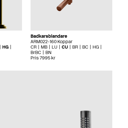
Badkarsblandare
ARM022-160 Koppar
HG
CR
MB
LU
CU
BR
BC
HG
BrBC
BN
Pris 7995 kr