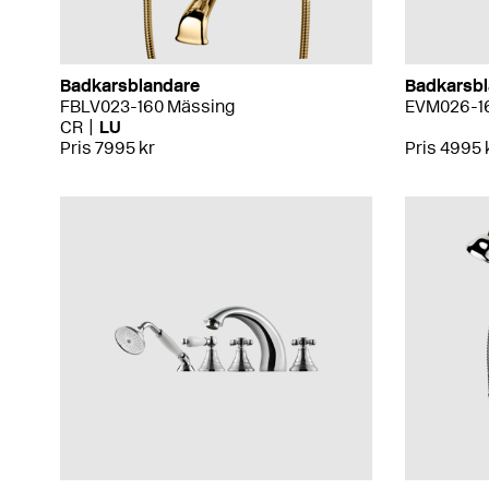
Badkarsblandare
Badkarsbl
FBLV023-160 Mässing
EVM026-1
CR
LU
Pris 7995 kr
Pris 4995 